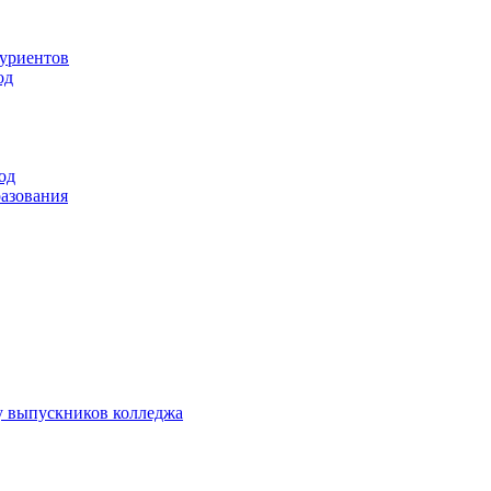
туриентов
од
од
разования
у выпускников колледжа