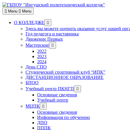
Skip
to
Menu
Menu
content
Show
О КОЛЛЕДЖЕ
sub
Здесь вы можете оценить оказание услуг нашей ор
menu
Год педагога и наставника
Движение Первых
Show
Мастерские
sub
2022
menu
2023
2024
День СПО
Студенческий спортивный клуб “ИПК”
ДИСТАНЦИОННОЕ ОБРАЗОВАНИЕ
БПОО
Show
Учебный центр ПКНГП
sub
Основные сведения
menu
Учебный центр
Show
МЦПК
sub
Основные сведения
menu
Информация по обучению
ДПО
ПППК