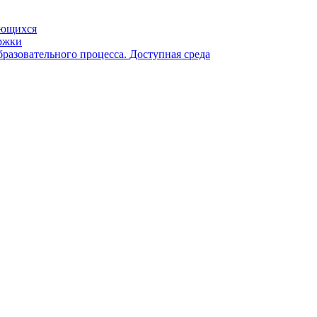
ающихся
ржки
разовательного процесса. Доступная среда