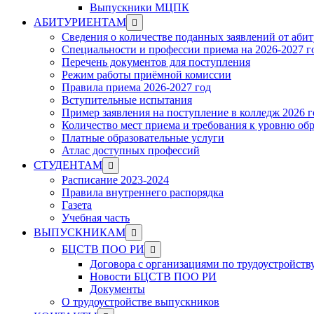
Выпускники МЦПК
Show
АБИТУРИЕНТАМ
sub
Сведения о количестве поданных заявлений от аби
menu
Специальности и профессии приема на 2026-2027 г
Перечень документов для поступления
Режим работы приёмной комиссии
Правила приема 2026-2027 год
Вступительные испытания
Пример заявления на поступление в колледж 2026 г
Количество мест приема и требования к уровню об
Платные образовательные услуги
Атлас доступных профессий
Show
СТУДЕНТАМ
sub
Расписание 2023-2024
menu
Правила внутреннего распорядка
Газета
Учебная часть
Show
ВЫПУСКНИКАМ
sub
Show
БЦСТВ ПОО РИ
menu
sub
Договора с организациями по трудоустройств
menu
Новости БЦСТВ ПОО РИ
Документы
О трудоустройстве выпускников