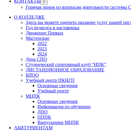
Show
КОНТАКТЫ
sub
Горячая линия по вопросам деятельности системы
menu
О КОЛЛЕДЖЕ
Здесь вы можете оценить оказание услуг нашей ор
Год педагога и наставника
Движение Первых
Мастерские
2022
2023
2024
День СПО
Студенческий спортивный клуб “ИПК”
ДИСТАНЦИОННОЕ ОБРАЗОВАНИЕ
БПОО
Учебный центр ПКНГП
Основные сведения
Учебный центр
МЦПК
Основные сведения
Информация по обучению
ДПО
ПППК
Выпускники МЦПК
АБИТУРИЕНТАМ