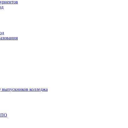
туриентов
од
од
разования
у выпускников колледжа
 СПО