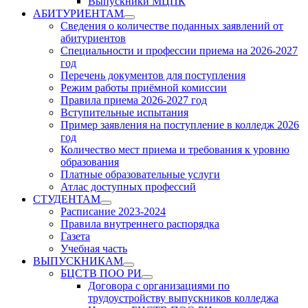
Выпускники МЦПК
АБИТУРИЕНТАМ
Show
Сведения о количестве поданных заявлений от
sub
абитуриентов
menu
Специальности и профессии приема на 2026-2027
год
Перечень документов для поступления
Режим работы приёмной комиссии
Правила приема 2026-2027 год
Вступительные испытания
Пример заявления на поступление в колледж 2026
год
Количество мест приема и требования к уровню
образования
Платные образовательные услуги
Атлас доступных профессий
СТУДЕНТАМ
Show
Расписание 2023-2024
sub
Правила внутреннего распорядка
menu
Газета
Учебная часть
ВЫПУСКНИКАМ
Show
БЦСТВ ПОО РИ
sub
Show
Договора с организациями по
menu
sub
трудоустройству выпускников колледжа
menu