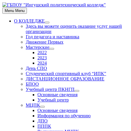
Skip
to
Menu
Menu
content
О КОЛЛЕДЖЕ
Show
Здесь вы можете оценить оказание услуг нашей
sub
организации
menu
Год педагога и наставника
Движение Первых
Мастерские
Show
2022
sub
2023
menu
2024
День СПО
Студенческий спортивный клуб “ИПК”
ДИСТАНЦИОННОЕ ОБРАЗОВАНИЕ
БПОО
Учебный центр ПКНГП
Show
Основные сведения
sub
Учебный центр
menu
МЦПК
Show
Основные сведения
sub
Информация по обучению
menu
ДПО
ПППК