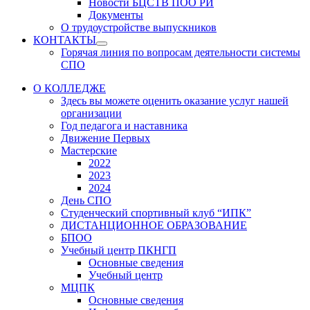
Новости БЦСТВ ПОО РИ
Документы
О трудоустройстве выпускников
КОНТАКТЫ
Show
Горячая линия по вопросам деятельности системы
sub
СПО
menu
О КОЛЛЕДЖЕ
Здесь вы можете оценить оказание услуг нашей
организации
Год педагога и наставника
Движение Первых
Мастерские
2022
2023
2024
День СПО
Студенческий спортивный клуб “ИПК”
ДИСТАНЦИОННОЕ ОБРАЗОВАНИЕ
БПОО
Учебный центр ПКНГП
Основные сведения
Учебный центр
МЦПК
Основные сведения