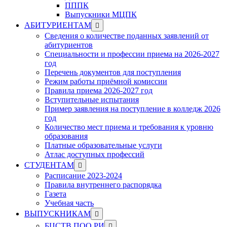
ПППК
Выпускники МЦПК
Show
АБИТУРИЕНТАМ
sub
Сведения о количестве поданных заявлений от
menu
абитуриентов
Специальности и профессии приема на 2026-2027
год
Перечень документов для поступления
Режим работы приёмной комиссии
Правила приема 2026-2027 год
Вступительные испытания
Пример заявления на поступление в колледж 2026
год
Количество мест приема и требования к уровню
образования
Платные образовательные услуги
Атлас доступных профессий
Show
СТУДЕНТАМ
sub
Расписание 2023-2024
menu
Правила внутреннего распорядка
Газета
Учебная часть
Show
ВЫПУСКНИКАМ
sub
Show
БЦСТВ ПОО РИ