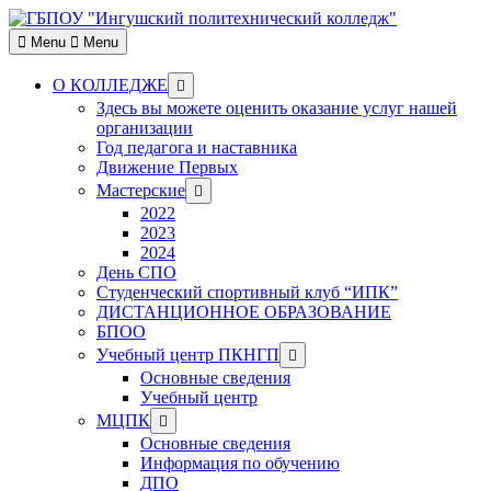
Skip
to
Menu
Menu
content
Show
О КОЛЛЕДЖЕ
sub
Здесь вы можете оценить оказание услуг нашей
menu
организации
Год педагога и наставника
Движение Первых
Show
Мастерские
sub
2022
menu
2023
2024
День СПО
Студенческий спортивный клуб “ИПК”
ДИСТАНЦИОННОЕ ОБРАЗОВАНИЕ
БПОО
Show
Учебный центр ПКНГП
sub
Основные сведения
menu
Учебный центр
Show
МЦПК
sub
Основные сведения
menu
Информация по обучению
ДПО