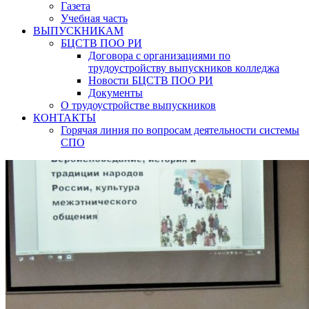
Газета
Учебная часть
ВЫПУСКНИКАМ
БЦСТВ ПОО РИ
Договора с организациями по
трудоустройству выпускников колледжа
Новости БЦСТВ ПОО РИ
Документы
О трудоустройстве выпускников
КОНТАКТЫ
Горячая линия по вопросам деятельности системы
СПО