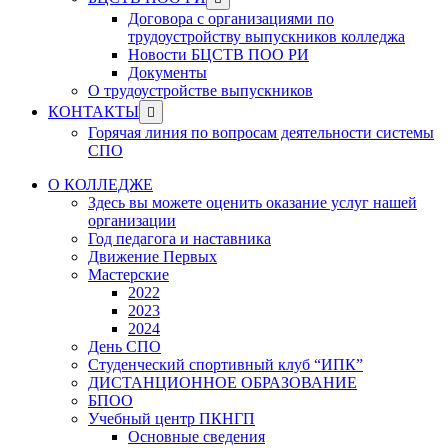
menu
sub
Договора с организациями по
menu
трудоустройству выпускников колледжа
Новости БЦСТВ ПОО РИ
Документы
О трудоустройстве выпускников
Show
КОНТАКТЫ
sub
Горячая линия по вопросам деятельности системы
menu
СПО
О КОЛЛЕДЖЕ
Здесь вы можете оценить оказание услуг нашей
организации
Год педагога и наставника
Движение Первых
Мастерские
2022
2023
2024
День СПО
Студенческий спортивный клуб “ИПК”
ДИСТАНЦИОННОЕ ОБРАЗОВАНИЕ
БПОО
Учебный центр ПКНГП
Основные сведения