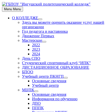
Skip
to
Menu
Menu
content
О КОЛЛЕДЖЕ
Show
Здесь вы можете оценить оказание услуг нашей
sub
организации
menu
Год педагога и наставника
Движение Первых
Мастерские
Show
2022
sub
2023
menu
2024
День СПО
Студенческий спортивный клуб “ИПК”
ДИСТАНЦИОННОЕ ОБРАЗОВАНИЕ
БПОО
Учебный центр ПКНГП
Show
Основные сведения
sub
Учебный центр
menu
МЦПК
Show
Основные сведения
sub
Информация по обучению
menu
ДПО
ПППК