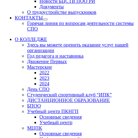
Новости БЦСТВ ПОО РИ
Документы
О трудоустройстве выпускников
КОНТАКТЫ
Show
Горячая линия по вопросам деятельности системы
sub
СПО
menu
О КОЛЛЕДЖЕ
Здесь вы можете оценить оказание услуг нашей
организации
Год педагога и наставника
Движение Первых
Мастерские
2022
2023
2024
День СПО
Студенческий спортивный клуб “ИПК”
ДИСТАНЦИОННОЕ ОБРАЗОВАНИЕ
БПОО
Учебный центр ПКНГП
Основные сведения
Учебный центр
МЦПК
Основные сведения