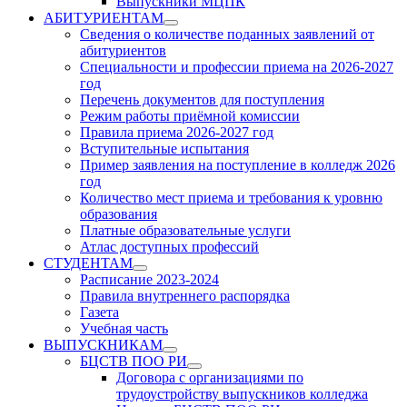
Выпускники МЦПК
АБИТУРИЕНТАМ
Show
Сведения о количестве поданных заявлений от
sub
абитуриентов
menu
Специальности и профессии приема на 2026-2027
год
Перечень документов для поступления
Режим работы приёмной комиссии
Правила приема 2026-2027 год
Вступительные испытания
Пример заявления на поступление в колледж 2026
год
Количество мест приема и требования к уровню
образования
Платные образовательные услуги
Атлас доступных профессий
СТУДЕНТАМ
Show
Расписание 2023-2024
sub
Правила внутреннего распорядка
menu
Газета
Учебная часть
ВЫПУСКНИКАМ
Show
БЦСТВ ПОО РИ
sub
Show
Договора с организациями по
menu
sub
трудоустройству выпускников колледжа
menu