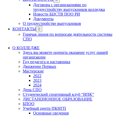
menu
sub
Договора с организациями по
menu
трудоустройству выпускников колледжа
Новости БЦСТВ ПОО РИ
Документы
О трудоустройстве выпускников
Show
КОНТАКТЫ
sub
Горячая линия по вопросам деятельности системы
menu
СПО
О КОЛЛЕДЖЕ
Здесь вы можете оценить оказание услуг нашей
организации
Год педагога и наставника
Движение Первых
Мастерские
2022
2023
2024
День СПО
Студенческий спортивный клуб “ИПК”
ДИСТАНЦИОННОЕ ОБРАЗОВАНИЕ
БПОО
Учебный центр ПКНГП
Основные сведения