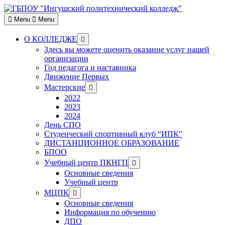
Skip
to
Menu
Menu
content
Show
О КОЛЛЕДЖЕ
sub
Здесь вы можете оценить оказание услуг нашей
menu
организации
Год педагога и наставника
Движение Первых
Show
Мастерские
sub
2022
menu
2023
2024
День СПО
Студенческий спортивный клуб “ИПК”
ДИСТАНЦИОННОЕ ОБРАЗОВАНИЕ
БПОО
Show
Учебный центр ПКНГП
sub
Основные сведения
menu
Учебный центр
Show
МЦПК
sub
Основные сведения
menu
Информация по обучению
ДПО