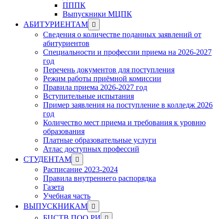
ПППК
Выпускники МЦПК
Show
АБИТУРИЕНТАМ
sub
Сведения о количестве поданных заявлений от
menu
абитуриентов
Специальности и профессии приема на 2026-2027
год
Перечень документов для поступления
Режим работы приёмной комиссии
Правила приема 2026-2027 год
Вступительные испытания
Пример заявления на поступление в колледж 2026
год
Количество мест приема и требования к уровню
образования
Платные образовательные услуги
Атлас доступных профессий
Show
СТУДЕНТАМ
sub
Расписание 2023-2024
menu
Правила внутреннего распорядка
Газета
Учебная часть
Show
ВЫПУСКНИКАМ
sub
Show
БЦСТВ ПОО РИ