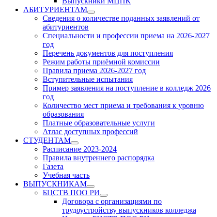
Выпускники МЦПК
АБИТУРИЕНТАМ
Show
Сведения о количестве поданных заявлений от
sub
абитуриентов
menu
Специальности и профессии приема на 2026-2027
год
Перечень документов для поступления
Режим работы приёмной комиссии
Правила приема 2026-2027 год
Вступительные испытания
Пример заявления на поступление в колледж 2026
год
Количество мест приема и требования к уровню
образования
Платные образовательные услуги
Атлас доступных профессий
СТУДЕНТАМ
Show
Расписание 2023-2024
sub
Правила внутреннего распорядка
menu
Газета
Учебная часть
ВЫПУСКНИКАМ
Show
БЦСТВ ПОО РИ
sub
Show
Договора с организациями по
menu
sub
трудоустройству выпускников колледжа
menu