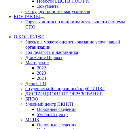
Новости БЦСТВ ПОО РИ
Документы
О трудоустройстве выпускников
КОНТАКТЫ
Show
Горячая линия по вопросам деятельности системы
sub
СПО
menu
О КОЛЛЕДЖЕ
Здесь вы можете оценить оказание услуг нашей
организации
Год педагога и наставника
Движение Первых
Мастерские
2022
2023
2024
День СПО
Студенческий спортивный клуб “ИПК”
ДИСТАНЦИОННОЕ ОБРАЗОВАНИЕ
БПОО
Учебный центр ПКНГП
Основные сведения
Учебный центр
МЦПК
Основные сведения