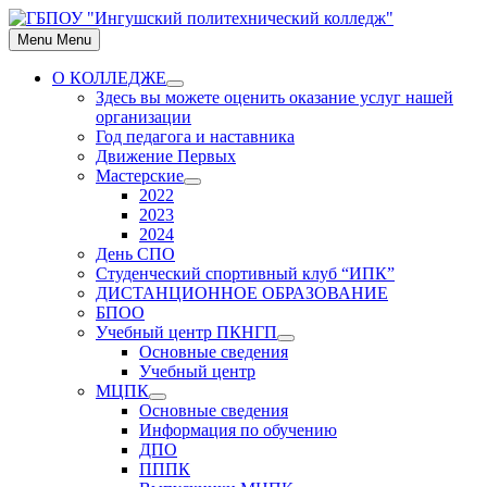
Skip
to
Menu
Menu
content
О КОЛЛЕДЖЕ
Show
Здесь вы можете оценить оказание услуг нашей
sub
организации
menu
Год педагога и наставника
Движение Первых
Мастерские
Show
2022
sub
2023
menu
2024
День СПО
Студенческий спортивный клуб “ИПК”
ДИСТАНЦИОННОЕ ОБРАЗОВАНИЕ
БПОО
Учебный центр ПКНГП
Show
Основные сведения
sub
Учебный центр
menu
МЦПК
Show
Основные сведения
sub
Информация по обучению
menu
ДПО
ПППК