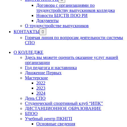
menu
sub
Договора с организациями по
menu
трудоустройству выпускников колледжа
Новости БЦСТВ ПОО РИ
Документы
О трудоустройстве выпускников
Show
КОНТАКТЫ
sub
Горячая линия по вопросам деятельности системы
menu
СПО
О КОЛЛЕДЖЕ
Здесь вы можете оценить оказание услуг нашей
организации
Год педагога и наставника
Движение Первых
Мастерские
2022
2023
2024
День СПО
Студенческий спортивный клуб “ИПК”
ДИСТАНЦИОННОЕ ОБРАЗОВАНИЕ
БПОО
Учебный центр ПКНГП
Основные сведения