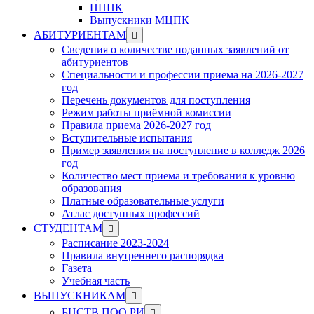
ПППК
Выпускники МЦПК
Show
АБИТУРИЕНТАМ
sub
Сведения о количестве поданных заявлений от
menu
абитуриентов
Специальности и профессии приема на 2026-2027
год
Перечень документов для поступления
Режим работы приёмной комиссии
Правила приема 2026-2027 год
Вступительные испытания
Пример заявления на поступление в колледж 2026
год
Количество мест приема и требования к уровню
образования
Платные образовательные услуги
Атлас доступных профессий
Show
СТУДЕНТАМ
sub
Расписание 2023-2024
menu
Правила внутреннего распорядка
Газета
Учебная часть
Show
ВЫПУСКНИКАМ
sub
Show
БЦСТВ ПОО РИ