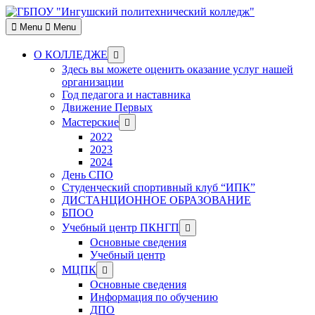
Skip
to
Menu
Menu
content
Show
О КОЛЛЕДЖЕ
sub
Здесь вы можете оценить оказание услуг нашей
menu
организации
Год педагога и наставника
Движение Первых
Show
Мастерские
sub
2022
menu
2023
2024
День СПО
Студенческий спортивный клуб “ИПК”
ДИСТАНЦИОННОЕ ОБРАЗОВАНИЕ
БПОО
Show
Учебный центр ПКНГП
sub
Основные сведения
menu
Учебный центр
Show
МЦПК
sub
Основные сведения
menu
Информация по обучению
ДПО