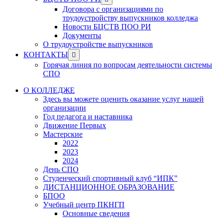
menu
sub
Договора с организациями по
menu
трудоустройству выпускников колледжа
Новости БЦСТВ ПОО РИ
Документы
О трудоустройстве выпускников
Show
КОНТАКТЫ
sub
Горячая линия по вопросам деятельности системы
menu
СПО
О КОЛЛЕДЖЕ
Здесь вы можете оценить оказание услуг нашей
организации
Год педагога и наставника
Движение Первых
Мастерские
2022
2023
2024
День СПО
Студенческий спортивный клуб “ИПК”
ДИСТАНЦИОННОЕ ОБРАЗОВАНИЕ
БПОО
Учебный центр ПКНГП
Основные сведения