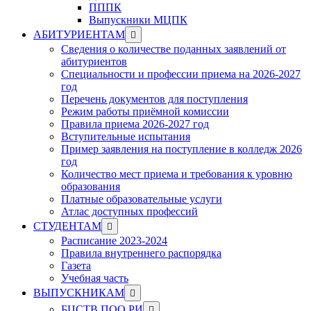
ПППК
Выпускники МЦПК
Show
АБИТУРИЕНТАМ
sub
Сведения о количестве поданных заявлений от
menu
абитуриентов
Специальности и профессии приема на 2026-2027
год
Перечень документов для поступления
Режим работы приёмной комиссии
Правила приема 2026-2027 год
Вступительные испытания
Пример заявления на поступление в колледж 2026
год
Количество мест приема и требования к уровню
образования
Платные образовательные услуги
Атлас доступных профессий
Show
СТУДЕНТАМ
sub
Расписание 2023-2024
menu
Правила внутреннего распорядка
Газета
Учебная часть
Show
ВЫПУСКНИКАМ
sub
Show
БЦСТВ ПОО РИ