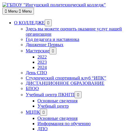
Skip
to
Menu
Menu
content
Show
О КОЛЛЕДЖЕ
sub
Здесь вы можете оценить оказание услуг нашей
menu
организации
Год педагога и наставника
Движение Первых
Show
Мастерские
sub
2022
menu
2023
2024
День СПО
Студенческий спортивный клуб “ИПК”
ДИСТАНЦИОННОЕ ОБРАЗОВАНИЕ
БПОО
Show
Учебный центр ПКНГП
sub
Основные сведения
menu
Учебный центр
Show
МЦПК
sub
Основные сведения
menu
Информация по обучению
ДПО