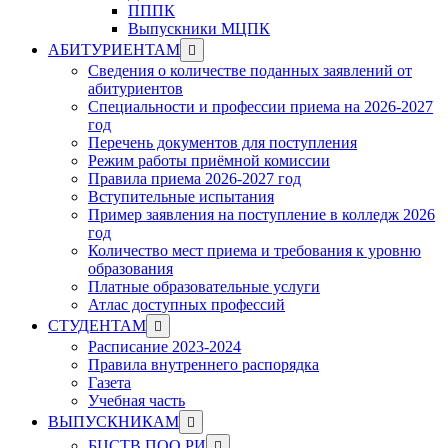
ПППК
Выпускники МЦПК
Show
АБИТУРИЕНТАМ
sub
Сведения о количестве поданных заявлений от
menu
абитуриентов
Специальности и профессии приема на 2026-2027
год
Перечень документов для поступления
Режим работы приёмной комиссии
Правила приема 2026-2027 год
Вступительные испытания
Пример заявления на поступление в колледж 2026
год
Количество мест приема и требования к уровню
образования
Платные образовательные услуги
Атлас доступных профессий
Show
СТУДЕНТАМ
sub
Расписание 2023-2024
menu
Правила внутреннего распорядка
Газета
Учебная часть
Show
ВЫПУСКНИКАМ
sub
Show
БЦСТВ ПОО РИ