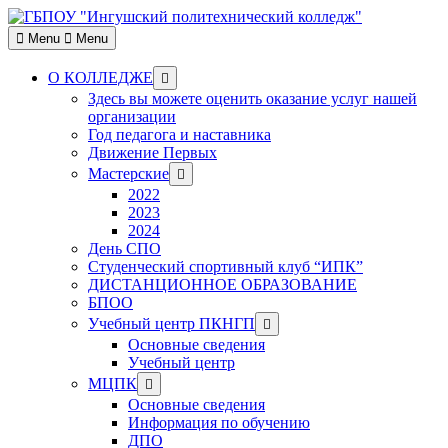
Skip
to
Menu
Menu
content
Show
О КОЛЛЕДЖЕ
sub
Здесь вы можете оценить оказание услуг нашей
menu
организации
Год педагога и наставника
Движение Первых
Show
Мастерские
sub
2022
menu
2023
2024
День СПО
Студенческий спортивный клуб “ИПК”
ДИСТАНЦИОННОЕ ОБРАЗОВАНИЕ
БПОО
Show
Учебный центр ПКНГП
sub
Основные сведения
menu
Учебный центр
Show
МЦПК
sub
Основные сведения
menu
Информация по обучению
ДПО