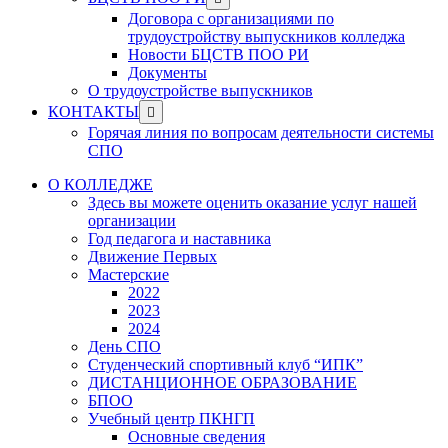
menu
sub
Договора с организациями по
menu
трудоустройству выпускников колледжа
Новости БЦСТВ ПОО РИ
Документы
О трудоустройстве выпускников
Show
КОНТАКТЫ
sub
Горячая линия по вопросам деятельности системы
menu
СПО
О КОЛЛЕДЖЕ
Здесь вы можете оценить оказание услуг нашей
организации
Год педагога и наставника
Движение Первых
Мастерские
2022
2023
2024
День СПО
Студенческий спортивный клуб “ИПК”
ДИСТАНЦИОННОЕ ОБРАЗОВАНИЕ
БПОО
Учебный центр ПКНГП
Основные сведения