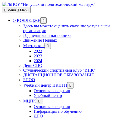
Skip
to
Menu
Menu
content
Show
О КОЛЛЕДЖЕ
sub
Здесь вы можете оценить оказание услуг нашей
menu
организации
Год педагога и наставника
Движение Первых
Show
Мастерские
sub
2022
menu
2023
2024
День СПО
Студенческий спортивный клуб “ИПК”
ДИСТАНЦИОННОЕ ОБРАЗОВАНИЕ
БПОО
Show
Учебный центр ПКНГП
sub
Основные сведения
menu
Учебный центр
Show
МЦПК
sub
Основные сведения
menu
Информация по обучению
ДПО