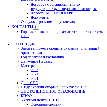
menu
sub
Договора с организациями по
menu
трудоустройству выпускников колледжа
Новости БЦСТВ ПОО РИ
Документы
О трудоустройстве выпускников
Show
КОНТАКТЫ
sub
Горячая линия по вопросам деятельности системы
menu
СПО
О КОЛЛЕДЖЕ
Здесь вы можете оценить оказание услуг нашей
организации
Год педагога и наставника
Движение Первых
Мастерские
2022
2023
2024
День СПО
Студенческий спортивный клуб “ИПК”
ДИСТАНЦИОННОЕ ОБРАЗОВАНИЕ
БПОО
Учебный центр ПКНГП
Основные сведения