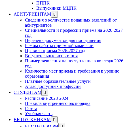
ПППК
Выпускники МЦПК
Show
АБИТУРИЕНТАМ
sub
Сведения о количестве поданных заявлений от
menu
абитуриентов
Специальности и профессии приема на 2026-2027
год
Перечень документов для поступления
Режим работы приёмной комиссии
Правила приема 2026-2027 год
Вступительные испытания
Пример заявления на поступление в колледж 2026
год
Количество мест приема и требования к уровню
образования
Платные образовательные услуги
Атлас доступных профессий
Show
СТУДЕНТАМ
sub
Расписание 2023-2024
menu
Правила внутреннего распорядка
Газета
Учебная часть
Show
ВЫПУСКНИКАМ
sub
Show
БЦСТВ ПОО РИ