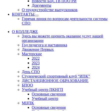
Новости БЦСТВ ПОО РИ
Документы
О трудоустройстве выпускников
КОНТАКТЫ
Show
Горячая линия по вопросам деятельности системы
sub
СПО
menu
О КОЛЛЕДЖЕ
Здесь вы можете оценить оказание услуг нашей
организации
Год педагога и наставника
Движение Первых
Мастерские
2022
2023
2024
День СПО
Студенческий спортивный клуб “ИПК”
ДИСТАНЦИОННОЕ ОБРАЗОВАНИЕ
БПОО
Учебный центр ПКНГП
Основные сведения
Учебный центр
МЦПК
Основные сведения