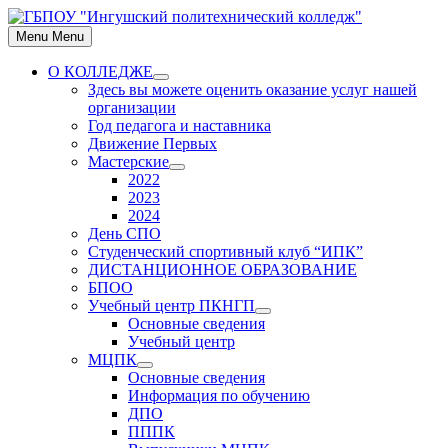
Skip
to
Menu
Menu
content
О КОЛЛЕДЖЕ
Show
Здесь вы можете оценить оказание услуг нашей
sub
организации
menu
Год педагога и наставника
Движение Первых
Мастерские
Show
2022
sub
2023
menu
2024
День СПО
Студенческий спортивный клуб “ИПК”
ДИСТАНЦИОННОЕ ОБРАЗОВАНИЕ
БПОО
Учебный центр ПКНГП
Show
Основные сведения
sub
Учебный центр
menu
МЦПК
Show
Основные сведения
sub
Информация по обучению
menu
ДПО
ПППК