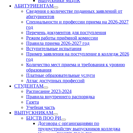
Выпускники МЦПК
АБИТУРИЕНТАМ
Show
Сведения о количестве поданных заявлений от
sub
абитуриентов
menu
Специальности и профессии приема на 2026-2027
год
Перечень документов для поступления
Режим работы приёмной комиссии
Правила приема 2026-2027 год
Вступительные испытания
Пример заявления на поступление в колледж 2026
год
Количество мест приема и требования к уровню
образования
Платные образовательные услуги
Атлас доступных профессий
СТУДЕНТАМ
Show
Расписание 2023-2024
sub
Правила внутреннего распорядка
menu
Газета
Учебная часть
ВЫПУСКНИКАМ
Show
БЦСТВ ПОО РИ
sub
Show
Договора с организациями по
menu
sub
трудоустройству выпускников колледжа
menu