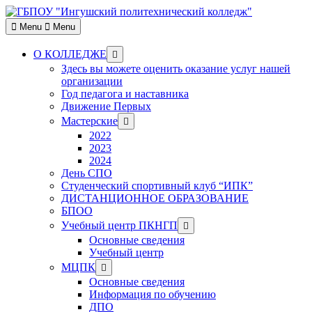
Skip
to
Menu
Menu
content
Show
О КОЛЛЕДЖЕ
sub
Здесь вы можете оценить оказание услуг нашей
menu
организации
Год педагога и наставника
Движение Первых
Show
Мастерские
sub
2022
menu
2023
2024
День СПО
Студенческий спортивный клуб “ИПК”
ДИСТАНЦИОННОЕ ОБРАЗОВАНИЕ
БПОО
Show
Учебный центр ПКНГП
sub
Основные сведения
menu
Учебный центр
Show
МЦПК
sub
Основные сведения
menu
Информация по обучению
ДПО