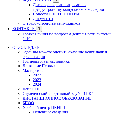
menu
sub
Договора с организациями по
menu
трудоустройству выпускников колледжа
Новости БЦСТВ ПОО РИ
Документы
О трудоустройстве выпускников
Show
КОНТАКТЫ
sub
Горячая линия по вопросам деятельности системы
menu
СПО
О КОЛЛЕДЖЕ
Здесь вы можете оценить оказание услуг нашей
организации
Год педагога и наставника
Движение Первых
Мастерские
2022
2023
2024
День СПО
Студенческий спортивный клуб “ИПК”
ДИСТАНЦИОННОЕ ОБРАЗОВАНИЕ
БПОО
Учебный центр ПКНГП
Основные сведения