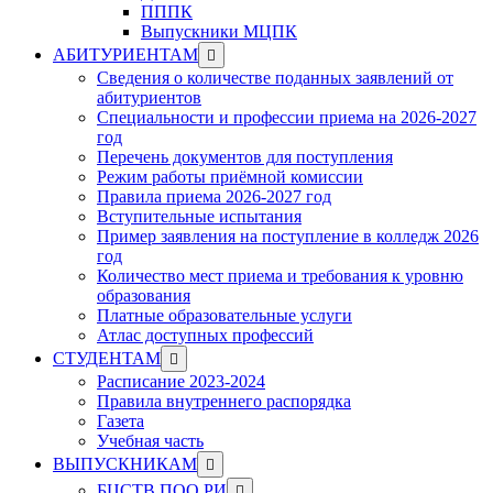
ПППК
Выпускники МЦПК
Show
АБИТУРИЕНТАМ
sub
Сведения о количестве поданных заявлений от
menu
абитуриентов
Специальности и профессии приема на 2026-2027
год
Перечень документов для поступления
Режим работы приёмной комиссии
Правила приема 2026-2027 год
Вступительные испытания
Пример заявления на поступление в колледж 2026
год
Количество мест приема и требования к уровню
образования
Платные образовательные услуги
Атлас доступных профессий
Show
СТУДЕНТАМ
sub
Расписание 2023-2024
menu
Правила внутреннего распорядка
Газета
Учебная часть
Show
ВЫПУСКНИКАМ
sub
Show
БЦСТВ ПОО РИ