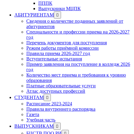
ПППК
Выпускники МЦПК
Show
АБИТУРИЕНТАМ
sub
Сведения о количестве поданных заявлений от
menu
абитуриентов
Специальности и профессии приема на 2026-2027
год
Перечень документов для поступления
Режим работы приёмной комиссии
Правила приема 2026-2027 год
Вступительные испытания
Пример заявления на поступление в колледж 2026
год
Количество мест приема и требования к уровню
образования
Платные образовательные услуги
Атлас доступных профессий
Show
СТУДЕНТАМ
sub
Расписание 2023-2024
menu
Правила внутреннего распорядка
Газета
Учебная часть
Show
ВЫПУСКНИКАМ
sub
Show
БЦСТВ ПОО РИ