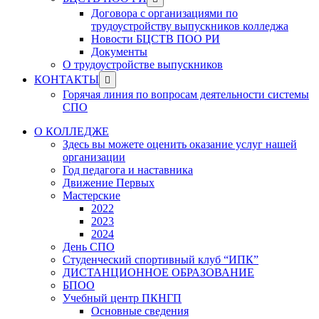
menu
sub
Договора с организациями по
menu
трудоустройству выпускников колледжа
Новости БЦСТВ ПОО РИ
Документы
О трудоустройстве выпускников
Show
КОНТАКТЫ
sub
Горячая линия по вопросам деятельности системы
menu
СПО
О КОЛЛЕДЖЕ
Здесь вы можете оценить оказание услуг нашей
организации
Год педагога и наставника
Движение Первых
Мастерские
2022
2023
2024
День СПО
Студенческий спортивный клуб “ИПК”
ДИСТАНЦИОННОЕ ОБРАЗОВАНИЕ
БПОО
Учебный центр ПКНГП
Основные сведения