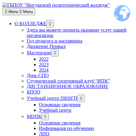
Skip
to
Menu
Menu
content
Show
О КОЛЛЕДЖЕ
sub
Здесь вы можете оценить оказание услуг нашей
menu
организации
Год педагога и наставника
Движение Первых
Show
Мастерские
sub
2022
menu
2023
2024
День СПО
Студенческий спортивный клуб “ИПК”
ДИСТАНЦИОННОЕ ОБРАЗОВАНИЕ
БПОО
Show
Учебный центр ПКНГП
sub
Основные сведения
menu
Учебный центр
Show
МЦПК
sub
Основные сведения
menu
Информация по обучению
ДПО