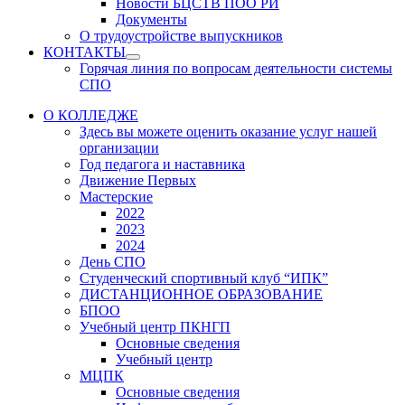
Новости БЦСТВ ПОО РИ
Документы
О трудоустройстве выпускников
КОНТАКТЫ
Show
Горячая линия по вопросам деятельности системы
sub
СПО
menu
О КОЛЛЕДЖЕ
Здесь вы можете оценить оказание услуг нашей
организации
Год педагога и наставника
Движение Первых
Мастерские
2022
2023
2024
День СПО
Студенческий спортивный клуб “ИПК”
ДИСТАНЦИОННОЕ ОБРАЗОВАНИЕ
БПОО
Учебный центр ПКНГП
Основные сведения
Учебный центр
МЦПК
Основные сведения