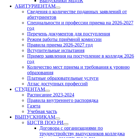
Выпускники МЦПК
АБИТУРИЕНТАМ
Show
Сведения о количестве поданных заявлений от
sub
абитуриентов
menu
Специальности и профессии приема на 2026-2027
год
Перечень документов для поступления
Режим работы приёмной комиссии
Правила приема 2026-2027 год
Вступительные испытания
Пример заявления на поступление в колледж 2026
год
Количество мест приема и требования к уровню
образования
Платные образовательные услуги
Атлас доступных профессий
СТУДЕНТАМ
Show
Расписание 2023-2024
sub
Правила внутреннего распорядка
menu
Газета
Учебная часть
ВЫПУСКНИКАМ
Show
БЦСТВ ПОО РИ
sub
Show
Договора с организациями по
menu
sub
трудоустройству выпускников колледжа
menu