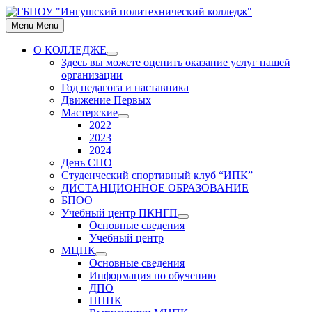
Skip
to
Menu
Menu
content
О КОЛЛЕДЖЕ
Show
Здесь вы можете оценить оказание услуг нашей
sub
организации
menu
Год педагога и наставника
Движение Первых
Мастерские
Show
2022
sub
2023
menu
2024
День СПО
Студенческий спортивный клуб “ИПК”
ДИСТАНЦИОННОЕ ОБРАЗОВАНИЕ
БПОО
Учебный центр ПКНГП
Show
Основные сведения
sub
Учебный центр
menu
МЦПК
Show
Основные сведения
sub
Информация по обучению
menu
ДПО
ПППК