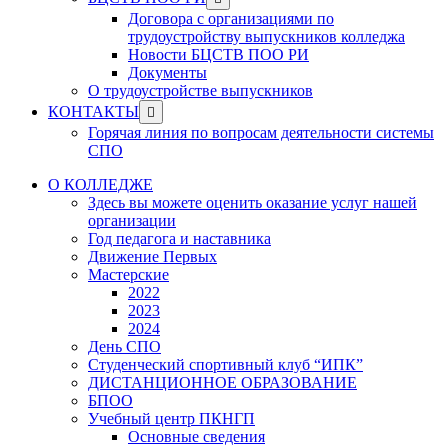
menu
sub
Договора с организациями по
menu
трудоустройству выпускников колледжа
Новости БЦСТВ ПОО РИ
Документы
О трудоустройстве выпускников
Show
КОНТАКТЫ
sub
Горячая линия по вопросам деятельности системы
menu
СПО
О КОЛЛЕДЖЕ
Здесь вы можете оценить оказание услуг нашей
организации
Год педагога и наставника
Движение Первых
Мастерские
2022
2023
2024
День СПО
Студенческий спортивный клуб “ИПК”
ДИСТАНЦИОННОЕ ОБРАЗОВАНИЕ
БПОО
Учебный центр ПКНГП
Основные сведения