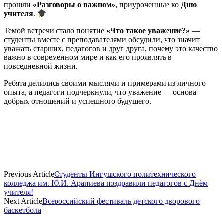
прошли
«Разговоры о важном»
, приуроченные ко
Дню
учителя
.
Темой встречи стало понятие
«Что такое уважение?»
—
студенты вместе с преподавателями обсудили, что значит
уважать старших, педагогов и друг друга, почему это качество
важно в современном мире и как его проявлять в
повседневной жизни.
Ребята делились своими мыслями и примерами из личного
опыта, а педагоги подчеркнули, что уважение — основа
добрых отношений и успешного будущего.
Previous Article
Студенты Ингушского политехнического
колледжа им. Ю.И. Арапиева поздравили педагогов с Днём
учителя!
Next Article
Всероссийский фестиваль детского дворового
баскетбола