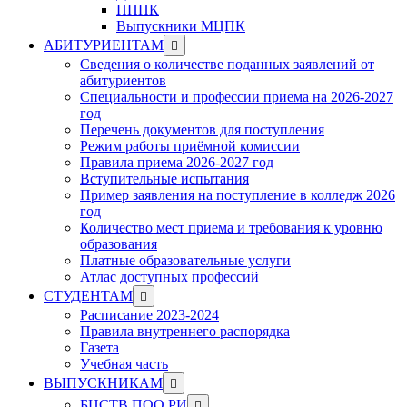
ПППК
Выпускники МЦПК
Show
АБИТУРИЕНТАМ
sub
Сведения о количестве поданных заявлений от
menu
абитуриентов
Специальности и профессии приема на 2026-2027
год
Перечень документов для поступления
Режим работы приёмной комиссии
Правила приема 2026-2027 год
Вступительные испытания
Пример заявления на поступление в колледж 2026
год
Количество мест приема и требования к уровню
образования
Платные образовательные услуги
Атлас доступных профессий
Show
СТУДЕНТАМ
sub
Расписание 2023-2024
menu
Правила внутреннего распорядка
Газета
Учебная часть
Show
ВЫПУСКНИКАМ
sub
Show
БЦСТВ ПОО РИ