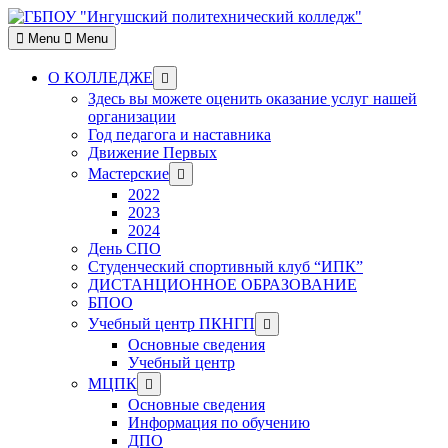
Skip
to
Menu
Menu
content
Show
О КОЛЛЕДЖЕ
sub
Здесь вы можете оценить оказание услуг нашей
menu
организации
Год педагога и наставника
Движение Первых
Show
Мастерские
sub
2022
menu
2023
2024
День СПО
Студенческий спортивный клуб “ИПК”
ДИСТАНЦИОННОЕ ОБРАЗОВАНИЕ
БПОО
Show
Учебный центр ПКНГП
sub
Основные сведения
menu
Учебный центр
Show
МЦПК
sub
Основные сведения
menu
Информация по обучению
ДПО