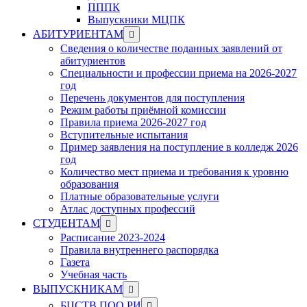
ПППК
Выпускники МЦПК
Show
АБИТУРИЕНТАМ
sub
Сведения о количестве поданных заявлений от
menu
абитуриентов
Специальности и профессии приема на 2026-2027
год
Перечень документов для поступления
Режим работы приёмной комиссии
Правила приема 2026-2027 год
Вступительные испытания
Пример заявления на поступление в колледж 2026
год
Количество мест приема и требования к уровню
образования
Платные образовательные услуги
Атлас доступных профессий
Show
СТУДЕНТАМ
sub
Расписание 2023-2024
menu
Правила внутреннего распорядка
Газета
Учебная часть
Show
ВЫПУСКНИКАМ
sub
Show
БЦСТВ ПОО РИ