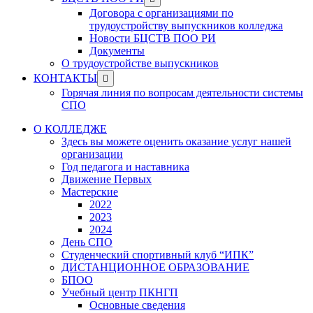
menu
sub
Договора с организациями по
menu
трудоустройству выпускников колледжа
Новости БЦСТВ ПОО РИ
Документы
О трудоустройстве выпускников
Show
КОНТАКТЫ
sub
Горячая линия по вопросам деятельности системы
menu
СПО
О КОЛЛЕДЖЕ
Здесь вы можете оценить оказание услуг нашей
организации
Год педагога и наставника
Движение Первых
Мастерские
2022
2023
2024
День СПО
Студенческий спортивный клуб “ИПК”
ДИСТАНЦИОННОЕ ОБРАЗОВАНИЕ
БПОО
Учебный центр ПКНГП
Основные сведения