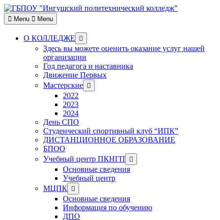
Skip
to
Menu
Menu
content
Show
О КОЛЛЕДЖЕ
sub
Здесь вы можете оценить оказание услуг нашей
menu
организации
Год педагога и наставника
Движение Первых
Show
Мастерские
sub
2022
menu
2023
2024
День СПО
Студенческий спортивный клуб “ИПК”
ДИСТАНЦИОННОЕ ОБРАЗОВАНИЕ
БПОО
Show
Учебный центр ПКНГП
sub
Основные сведения
menu
Учебный центр
Show
МЦПК
sub
Основные сведения
menu
Информация по обучению
ДПО