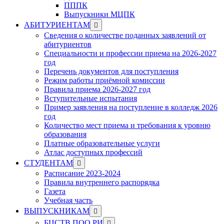
ПППК
Выпускники МЦПК
Show
АБИТУРИЕНТАМ
sub
Сведения о количестве поданных заявлений от
menu
абитуриентов
Специальности и профессии приема на 2026-2027
год
Перечень документов для поступления
Режим работы приёмной комиссии
Правила приема 2026-2027 год
Вступительные испытания
Пример заявления на поступление в колледж 2026
год
Количество мест приема и требования к уровню
образования
Платные образовательные услуги
Атлас доступных профессий
Show
СТУДЕНТАМ
sub
Расписание 2023-2024
menu
Правила внутреннего распорядка
Газета
Учебная часть
Show
ВЫПУСКНИКАМ
sub
Show
БЦСТВ ПОО РИ