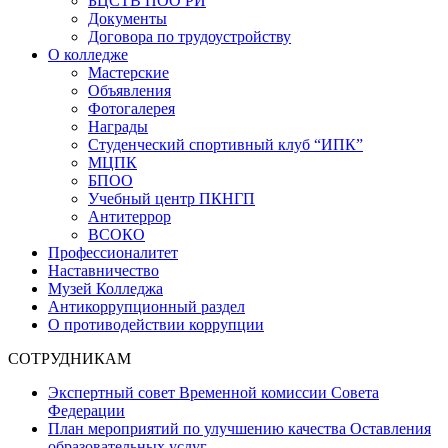
БЦСТВ ПОО РИ
Документы
Договора по трудоустройству
О колледже
Мастерские
Объявления
Фотогалерея
Награды
Студенческий спортивный клуб “ИПК”
МЦПК
БПОО
Учебный центр ПКНГП
Антитеррор
ВСОКО
Профессионалитет
Наставничество
Музей Колледжа
Антикоррупционный раздел
О противодействии коррупции
СОТРУДНИКАМ
Экспертный совет Временной комиссии Совета
Федерации
План мероприятий по улучшению качества Оставления
образовательных услуг