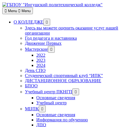
Skip
to
Menu
Menu
content
Show
О КОЛЛЕДЖЕ
sub
Здесь вы можете оценить оказание услуг нашей
menu
организации
Год педагога и наставника
Движение Первых
Show
Мастерские
sub
2022
menu
2023
2024
День СПО
Студенческий спортивный клуб “ИПК”
ДИСТАНЦИОННОЕ ОБРАЗОВАНИЕ
БПОО
Show
Учебный центр ПКНГП
sub
Основные сведения
menu
Учебный центр
Show
МЦПК
sub
Основные сведения
menu
Информация по обучению
ДПО