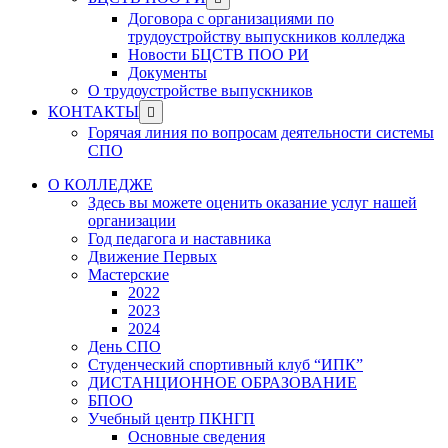
menu
sub
Договора с организациями по
menu
трудоустройству выпускников колледжа
Новости БЦСТВ ПОО РИ
Документы
О трудоустройстве выпускников
Show
КОНТАКТЫ
sub
Горячая линия по вопросам деятельности системы
menu
СПО
О КОЛЛЕДЖЕ
Здесь вы можете оценить оказание услуг нашей
организации
Год педагога и наставника
Движение Первых
Мастерские
2022
2023
2024
День СПО
Студенческий спортивный клуб “ИПК”
ДИСТАНЦИОННОЕ ОБРАЗОВАНИЕ
БПОО
Учебный центр ПКНГП
Основные сведения