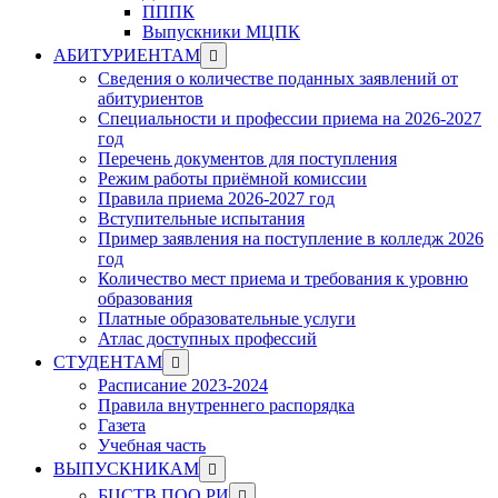
ПППК
Выпускники МЦПК
Show
АБИТУРИЕНТАМ
sub
Сведения о количестве поданных заявлений от
menu
абитуриентов
Специальности и профессии приема на 2026-2027
год
Перечень документов для поступления
Режим работы приёмной комиссии
Правила приема 2026-2027 год
Вступительные испытания
Пример заявления на поступление в колледж 2026
год
Количество мест приема и требования к уровню
образования
Платные образовательные услуги
Атлас доступных профессий
Show
СТУДЕНТАМ
sub
Расписание 2023-2024
menu
Правила внутреннего распорядка
Газета
Учебная часть
Show
ВЫПУСКНИКАМ
sub
Show
БЦСТВ ПОО РИ