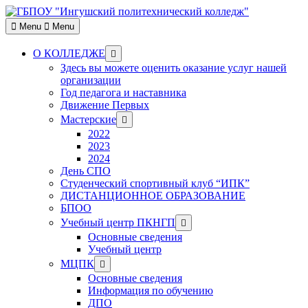
Skip
to
Menu
Menu
content
Show
О КОЛЛЕДЖЕ
sub
Здесь вы можете оценить оказание услуг нашей
menu
организации
Год педагога и наставника
Движение Первых
Show
Мастерские
sub
2022
menu
2023
2024
День СПО
Студенческий спортивный клуб “ИПК”
ДИСТАНЦИОННОЕ ОБРАЗОВАНИЕ
БПОО
Show
Учебный центр ПКНГП
sub
Основные сведения
menu
Учебный центр
Show
МЦПК
sub
Основные сведения
menu
Информация по обучению
ДПО