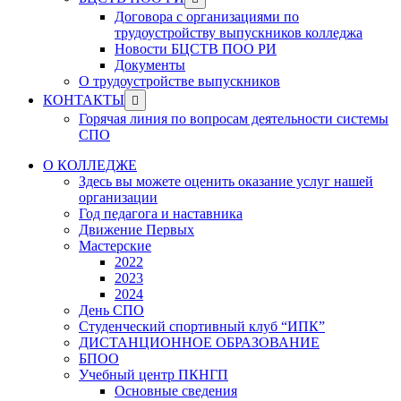
menu
sub
Договора с организациями по
menu
трудоустройству выпускников колледжа
Новости БЦСТВ ПОО РИ
Документы
О трудоустройстве выпускников
Show
КОНТАКТЫ
sub
Горячая линия по вопросам деятельности системы
menu
СПО
О КОЛЛЕДЖЕ
Здесь вы можете оценить оказание услуг нашей
организации
Год педагога и наставника
Движение Первых
Мастерские
2022
2023
2024
День СПО
Студенческий спортивный клуб “ИПК”
ДИСТАНЦИОННОЕ ОБРАЗОВАНИЕ
БПОО
Учебный центр ПКНГП
Основные сведения