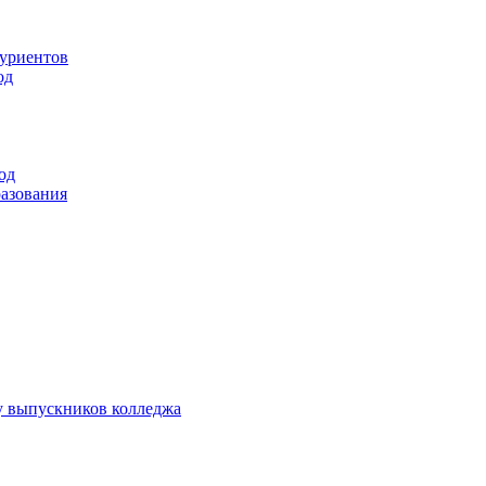
туриентов
од
од
разования
у выпускников колледжа