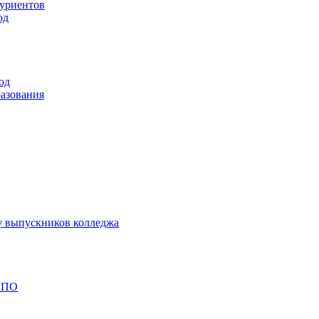
туриентов
од
од
разования
у выпускников колледжа
 СПО