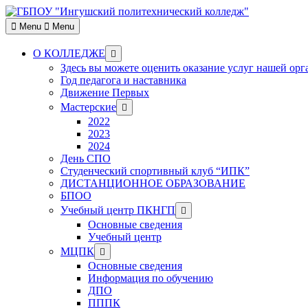
Skip
to
Menu
Menu
content
Show
О КОЛЛЕДЖЕ
sub
Здесь вы можете оценить оказание услуг нашей ор
menu
Год педагога и наставника
Движение Первых
Show
Мастерские
sub
2022
menu
2023
2024
День СПО
Студенческий спортивный клуб “ИПК”
ДИСТАНЦИОННОЕ ОБРАЗОВАНИЕ
БПОО
Show
Учебный центр ПКНГП
sub
Основные сведения
menu
Учебный центр
Show
МЦПК
sub
Основные сведения
menu
Информация по обучению
ДПО
ПППК