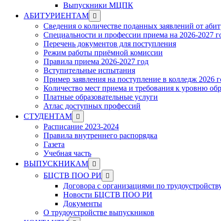
Выпускники МЦПК
Show
АБИТУРИЕНТАМ
sub
Сведения о количестве поданных заявлений от аби
menu
Специальности и профессии приема на 2026-2027 г
Перечень документов для поступления
Режим работы приёмной комиссии
Правила приема 2026-2027 год
Вступительные испытания
Пример заявления на поступление в колледж 2026 г
Количество мест приема и требования к уровню об
Платные образовательные услуги
Атлас доступных профессий
Show
СТУДЕНТАМ
sub
Расписание 2023-2024
menu
Правила внутреннего распорядка
Газета
Учебная часть
Show
ВЫПУСКНИКАМ
sub
Show
БЦСТВ ПОО РИ
menu
sub
Договора с организациями по трудоустройств
menu
Новости БЦСТВ ПОО РИ
Документы
О трудоустройстве выпускников