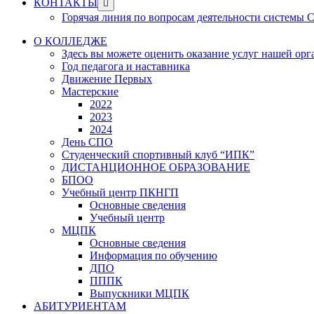
Show
КОНТАКТЫ
sub
Горячая линия по вопросам деятельности системы
menu
О КОЛЛЕДЖЕ
Здесь вы можете оценить оказание услуг нашей ор
Год педагога и наставника
Движение Первых
Мастерские
2022
2023
2024
День СПО
Студенческий спортивный клуб “ИПК”
ДИСТАНЦИОННОЕ ОБРАЗОВАНИЕ
БПОО
Учебный центр ПКНГП
Основные сведения
Учебный центр
МЦПК
Основные сведения
Информация по обучению
ДПО
ПППК
Выпускники МЦПК
АБИТУРИЕНТАМ