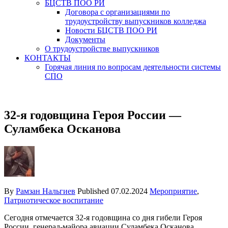
БЦСТВ ПОО РИ
Договора с организациями по
трудоустройству выпускников колледжа
Новости БЦСТВ ПОО РИ
Документы
О трудоустройстве выпускников
КОНТАКТЫ
Горячая линия по вопросам деятельности системы
СПО
32-я годовщина Героя России —
Суламбека Осканова
By
Рамзан Нальгиев
Published
07.02.2024
Мероприятие
,
Патриотическое воспитание
Сегодня отмечается 32-я годовщина со дня гибели Героя
России, генерал-майора авиации Суламбека Осканова,