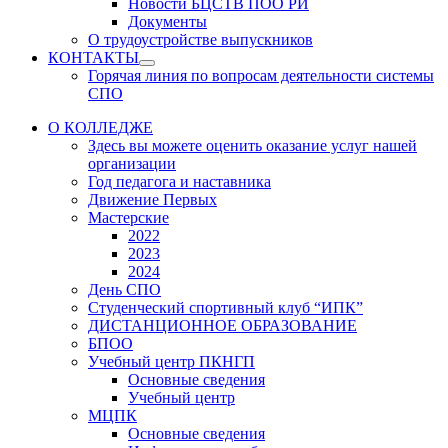
Новости БЦСТВ ПОО РИ
Документы
О трудоустройстве выпускников
КОНТАКТЫ
Show
Горячая линия по вопросам деятельности системы
sub
СПО
menu
О КОЛЛЕДЖЕ
Здесь вы можете оценить оказание услуг нашей
организации
Год педагога и наставника
Движение Первых
Мастерские
2022
2023
2024
День СПО
Студенческий спортивный клуб “ИПК”
ДИСТАНЦИОННОЕ ОБРАЗОВАНИЕ
БПОО
Учебный центр ПКНГП
Основные сведения
Учебный центр
МЦПК
Основные сведения