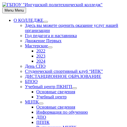
Skip
to
Menu
Menu
content
О КОЛЛЕДЖЕ
Show
Здесь вы можете оценить оказание услуг нашей
sub
организации
menu
Год педагога и наставника
Движение Первых
Мастерские
Show
2022
sub
2023
menu
2024
День СПО
Студенческий спортивный клуб “ИПК”
ДИСТАНЦИОННОЕ ОБРАЗОВАНИЕ
БПОО
Учебный центр ПКНГП
Show
Основные сведения
sub
Учебный центр
menu
МЦПК
Show
Основные сведения
sub
Информация по обучению
menu
ДПО
ПППК