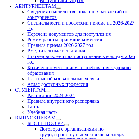
Выпускники МЦПК
АБИТУРИЕНТАМ
Show
Сведения о количестве поданных заявлений от
sub
абитуриентов
menu
Специальности и профессии приема на 2026-2027
год
Перечень документов для поступления
Режим работы приёмной комиссии
Правила приема 2026-2027 год
Вступительные испытания
Пример заявления на поступление в колледж 2026
год
Количество мест приема и требования к уровню
образования
Платные образовательные услуги
Атлас доступных профессий
СТУДЕНТАМ
Show
Расписание 2023-2024
sub
Правила внутреннего распорядка
menu
Газета
Учебная часть
ВЫПУСКНИКАМ
Show
БЦСТВ ПОО РИ
sub
Show
Договора с организациями по
menu
sub
трудоустройству выпускников колледжа
menu