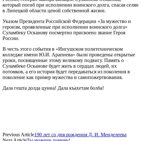
который погиб при исполнении воинского долга, спасая селян
в Липецкой области ценой собственной жизни.
Указом Президента Российской Федерации «За мужество и
героизм, проявленные при исполнении воинского долга»
Суламбеку Осканову посмертно присвоено звание Героя
России.
В честь этого события в «Ингушском политехническом
колледже имени Ю.И. Арапиева» были проведены открытые
уроки, посвященные этому великому подвигу. Память о
Суламбеке Осканове будет жить в сердцах людей, их
потомков, а его история будет передаваться из поколения в
поколение как пример мужества и самопожертвования.
Дала гешта долда цунна! Дала къахетам болба!
Previous Article
190 лет со дня рождения Д. И. Менделеева
Next Article
Ты можешь помочь!