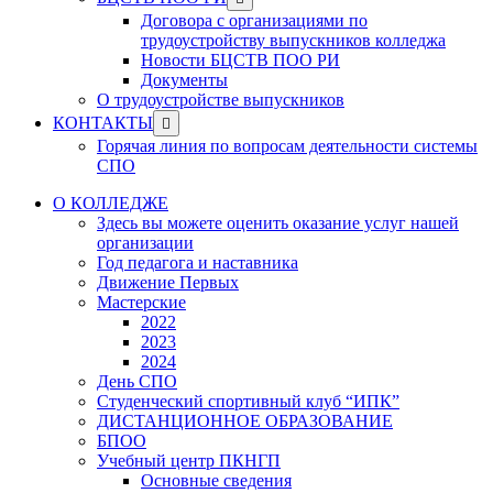
menu
sub
Договора с организациями по
menu
трудоустройству выпускников колледжа
Новости БЦСТВ ПОО РИ
Документы
О трудоустройстве выпускников
Show
КОНТАКТЫ
sub
Горячая линия по вопросам деятельности системы
menu
СПО
О КОЛЛЕДЖЕ
Здесь вы можете оценить оказание услуг нашей
организации
Год педагога и наставника
Движение Первых
Мастерские
2022
2023
2024
День СПО
Студенческий спортивный клуб “ИПК”
ДИСТАНЦИОННОЕ ОБРАЗОВАНИЕ
БПОО
Учебный центр ПКНГП
Основные сведения