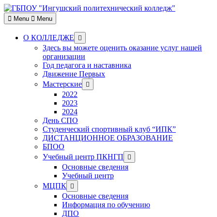
Skip
to
Menu
Menu
content
Show
О КОЛЛЕДЖЕ
sub
Здесь вы можете оценить оказание услуг нашей
menu
организации
Год педагога и наставника
Движение Первых
Show
Мастерские
sub
2022
menu
2023
2024
День СПО
Студенческий спортивный клуб “ИПК”
ДИСТАНЦИОННОЕ ОБРАЗОВАНИЕ
БПОО
Show
Учебный центр ПКНГП
sub
Основные сведения
menu
Учебный центр
Show
МЦПК
sub
Основные сведения
menu
Информация по обучению
ДПО