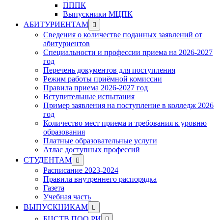
ПППК
Выпускники МЦПК
Show
АБИТУРИЕНТАМ
sub
Сведения о количестве поданных заявлений от
menu
абитуриентов
Специальности и профессии приема на 2026-2027
год
Перечень документов для поступления
Режим работы приёмной комиссии
Правила приема 2026-2027 год
Вступительные испытания
Пример заявления на поступление в колледж 2026
год
Количество мест приема и требования к уровню
образования
Платные образовательные услуги
Атлас доступных профессий
Show
СТУДЕНТАМ
sub
Расписание 2023-2024
menu
Правила внутреннего распорядка
Газета
Учебная часть
Show
ВЫПУСКНИКАМ
sub
Show
БЦСТВ ПОО РИ