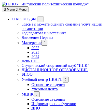
Skip
to
Menu
Menu
content
Show
О КОЛЛЕДЖЕ
sub
Здесь вы можете оценить оказание услуг нашей
menu
организации
Год педагога и наставника
Движение Первых
Show
Мастерские
sub
2022
menu
2023
2024
День СПО
Студенческий спортивный клуб “ИПК”
ДИСТАНЦИОННОЕ ОБРАЗОВАНИЕ
БПОО
Show
Учебный центр ПКНГП
sub
Основные сведения
menu
Учебный центр
Show
МЦПК
sub
Основные сведения
menu
Информация по обучению
ДПО