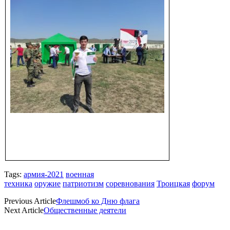
Tags:
армия-2021
военная
техника
оружие
патриотизм
соревнования
Троицкая
форум
Previous Article
Флешмоб ко Дню флага
Next Article
Общественные деятели