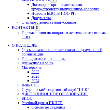
menu
sub
Договора с организациями по
menu
трудоустройству выпускников колледжа
Новости БЦСТВ ПОО РИ
Документы
О трудоустройстве выпускников
Show
КОНТАКТЫ
sub
Горячая линия по вопросам деятельности системы
menu
СПО
О КОЛЛЕДЖЕ
Здесь вы можете оценить оказание услуг нашей
организации
Год педагога и наставника
Движение Первых
Мастерские
2022
2023
2024
День СПО
Студенческий спортивный клуб “ИПК”
ДИСТАНЦИОННОЕ ОБРАЗОВАНИЕ
БПОО
Учебный центр ПКНГП
Основные сведения