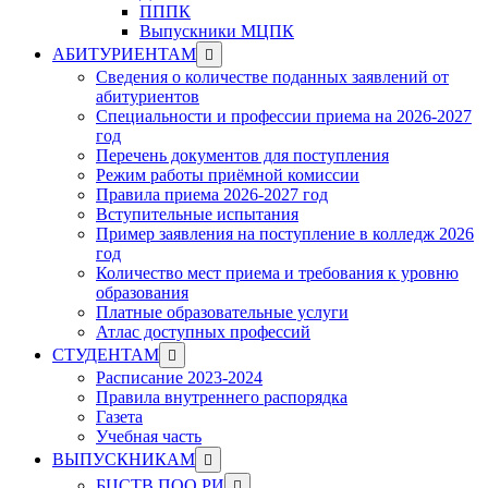
ПППК
Выпускники МЦПК
Show
АБИТУРИЕНТАМ
sub
Сведения о количестве поданных заявлений от
menu
абитуриентов
Специальности и профессии приема на 2026-2027
год
Перечень документов для поступления
Режим работы приёмной комиссии
Правила приема 2026-2027 год
Вступительные испытания
Пример заявления на поступление в колледж 2026
год
Количество мест приема и требования к уровню
образования
Платные образовательные услуги
Атлас доступных профессий
Show
СТУДЕНТАМ
sub
Расписание 2023-2024
menu
Правила внутреннего распорядка
Газета
Учебная часть
Show
ВЫПУСКНИКАМ
sub
Show
БЦСТВ ПОО РИ