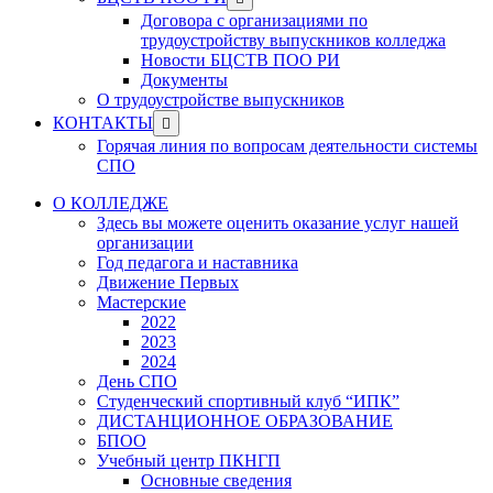
menu
sub
Договора с организациями по
menu
трудоустройству выпускников колледжа
Новости БЦСТВ ПОО РИ
Документы
О трудоустройстве выпускников
Show
КОНТАКТЫ
sub
Горячая линия по вопросам деятельности системы
menu
СПО
О КОЛЛЕДЖЕ
Здесь вы можете оценить оказание услуг нашей
организации
Год педагога и наставника
Движение Первых
Мастерские
2022
2023
2024
День СПО
Студенческий спортивный клуб “ИПК”
ДИСТАНЦИОННОЕ ОБРАЗОВАНИЕ
БПОО
Учебный центр ПКНГП
Основные сведения