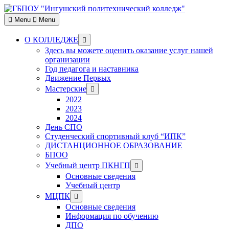
Skip
to
Menu
Menu
content
Show
О КОЛЛЕДЖЕ
sub
Здесь вы можете оценить оказание услуг нашей
menu
организации
Год педагога и наставника
Движение Первых
Show
Мастерские
sub
2022
menu
2023
2024
День СПО
Студенческий спортивный клуб “ИПК”
ДИСТАНЦИОННОЕ ОБРАЗОВАНИЕ
БПОО
Show
Учебный центр ПКНГП
sub
Основные сведения
menu
Учебный центр
Show
МЦПК
sub
Основные сведения
menu
Информация по обучению
ДПО