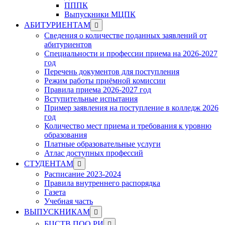
ПППК
Выпускники МЦПК
Show
АБИТУРИЕНТАМ
sub
Сведения о количестве поданных заявлений от
menu
абитуриентов
Специальности и профессии приема на 2026-2027
год
Перечень документов для поступления
Режим работы приёмной комиссии
Правила приема 2026-2027 год
Вступительные испытания
Пример заявления на поступление в колледж 2026
год
Количество мест приема и требования к уровню
образования
Платные образовательные услуги
Атлас доступных профессий
Show
СТУДЕНТАМ
sub
Расписание 2023-2024
menu
Правила внутреннего распорядка
Газета
Учебная часть
Show
ВЫПУСКНИКАМ
sub
Show
БЦСТВ ПОО РИ