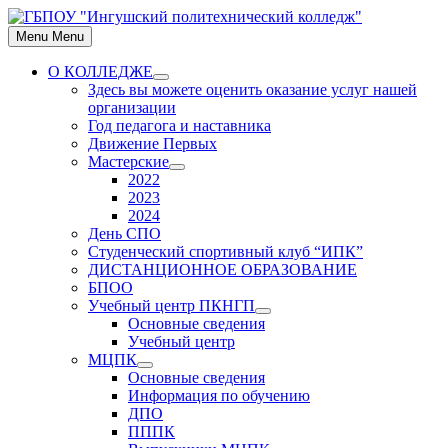
Skip
to
Menu
Menu
content
О КОЛЛЕДЖЕ
Show
Здесь вы можете оценить оказание услуг нашей
sub
организации
menu
Год педагога и наставника
Движение Первых
Мастерские
Show
2022
sub
2023
menu
2024
День СПО
Студенческий спортивный клуб “ИПК”
ДИСТАНЦИОННОЕ ОБРАЗОВАНИЕ
БПОО
Учебный центр ПКНГП
Show
Основные сведения
sub
Учебный центр
menu
МЦПК
Show
Основные сведения
sub
Информация по обучению
menu
ДПО
ПППК