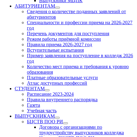
Выпускники МЦПК
АБИТУРИЕНТАМ
Show
Сведения о количестве поданных заявлений от
sub
абитуриентов
menu
Специальности и профессии приема на 2026-2027
год
Перечень документов для поступления
Режим работы приёмной комиссии
Правила приема 2026-2027 год
Вступительные испытания
Пример заявления на поступление в колледж 2026
год
Количество мест приема и требования к уровню
образования
Платные образовательные услуги
Атлас доступных профессий
СТУДЕНТАМ
Show
Расписание 2023-2024
sub
Правила внутреннего распорядка
menu
Газета
Учебная часть
ВЫПУСКНИКАМ
Show
БЦСТВ ПОО РИ
sub
Show
Договора с организациями по
menu
sub
трудоустройству выпускников колледжа
menu