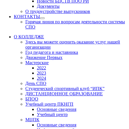
Новости БЦСТВ ПОО РИ
Документы
О трудоустройстве выпускников
КОНТАКТЫ
Show
Горячая линия по вопросам деятельности системы
sub
СПО
menu
О КОЛЛЕДЖЕ
Здесь вы можете оценить оказание услуг нашей
организации
Год педагога и наставника
Движение Первых
Мастерские
2022
2023
2024
День СПО
Студенческий спортивный клуб “ИПК”
ДИСТАНЦИОННОЕ ОБРАЗОВАНИЕ
БПОО
Учебный центр ПКНГП
Основные сведения
Учебный центр
МЦПК
Основные сведения