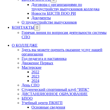
menu
sub
Договора с организациями по
menu
трудоустройству выпускников колледжа
Новости БЦСТВ ПОО РИ
Документы
О трудоустройстве выпускников
Show
КОНТАКТЫ
sub
Горячая линия по вопросам деятельности системы
menu
СПО
О КОЛЛЕДЖЕ
Здесь вы можете оценить оказание услуг нашей
организации
Год педагога и наставника
Движение Первых
Мастерские
2022
2023
2024
День СПО
Студенческий спортивный клуб “ИПК”
ДИСТАНЦИОННОЕ ОБРАЗОВАНИЕ
БПОО
Учебный центр ПКНГП
Основные сведения