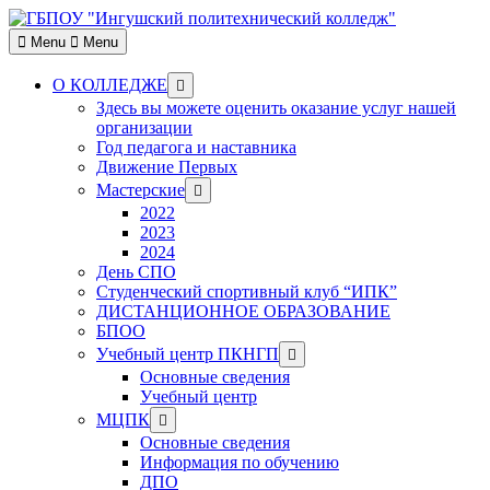
Skip
to
Menu
Menu
content
Show
О КОЛЛЕДЖЕ
sub
Здесь вы можете оценить оказание услуг нашей
menu
организации
Год педагога и наставника
Движение Первых
Show
Мастерские
sub
2022
menu
2023
2024
День СПО
Студенческий спортивный клуб “ИПК”
ДИСТАНЦИОННОЕ ОБРАЗОВАНИЕ
БПОО
Show
Учебный центр ПКНГП
sub
Основные сведения
menu
Учебный центр
Show
МЦПК
sub
Основные сведения
menu
Информация по обучению
ДПО