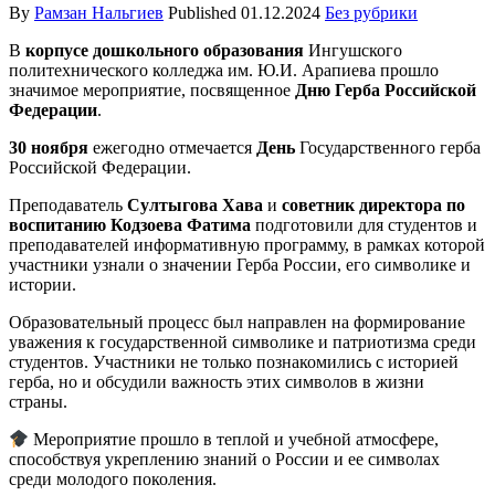
By
Рамзан Нальгиев
Published
01.12.2024
Без рубрики
В
корпусе дошкольного образования
Ингушского
политехнического колледжа им. Ю.И. Арапиева прошло
значимое мероприятие, посвященное
Дню Герба Российской
Федерации
.
30
ноября
ежегодно отмечается
День
Государственного герба
Российской Федерации.
Преподаватель
Султыгова Хава
и
советник директора по
воспитанию Кодзоева Фатима
подготовили для студентов и
преподавателей информативную программу, в рамках которой
участники узнали о значении Герба России, его символике и
истории.
Образовательный процесс был направлен на формирование
уважения к государственной символике и патриотизма среди
студентов. Участники не только познакомились с историей
герба, но и обсудили важность этих символов в жизни
страны.
Мероприятие прошло в теплой и учебной атмосфере,
способствуя укреплению знаний о России и ее символах
среди молодого поколения.