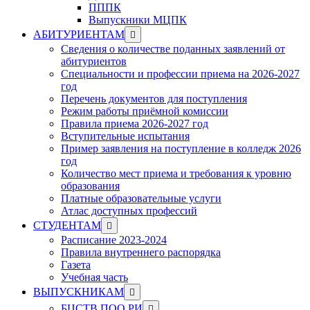
ПППК
Выпускники МЦПК
Show
АБИТУРИЕНТАМ
sub
Сведения о количестве поданных заявлений от
menu
абитуриентов
Специальности и профессии приема на 2026-2027
год
Перечень документов для поступления
Режим работы приёмной комиссии
Правила приема 2026-2027 год
Вступительные испытания
Пример заявления на поступление в колледж 2026
год
Количество мест приема и требования к уровню
образования
Платные образовательные услуги
Атлас доступных профессий
Show
СТУДЕНТАМ
sub
Расписание 2023-2024
menu
Правила внутреннего распорядка
Газета
Учебная часть
Show
ВЫПУСКНИКАМ
sub
Show
БЦСТВ ПОО РИ