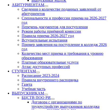
Выпускники МЦПК
АБИТУРИЕНТАМ
Show
Сведения о количестве поданных заявлений от
sub
абитуриентов
menu
Специальности и профессии приема на 2026-2027
год
Перечень документов для поступления
Режим работы приёмной комиссии
Правила приема 2026-2027 год
Вступительные испытания
Пример заявления на поступление в колледж 2026
год
Количество мест приема и требования к уровню
образования
Платные образовательные услуги
Атлас доступных профессий
СТУДЕНТАМ
Show
Расписание 2023-2024
sub
Правила внутреннего распорядка
menu
Газета
Учебная часть
ВЫПУСКНИКАМ
Show
БЦСТВ ПОО РИ
sub
Show
Договора с организациями по
menu
sub
трудоустройству выпускников колледжа
menu