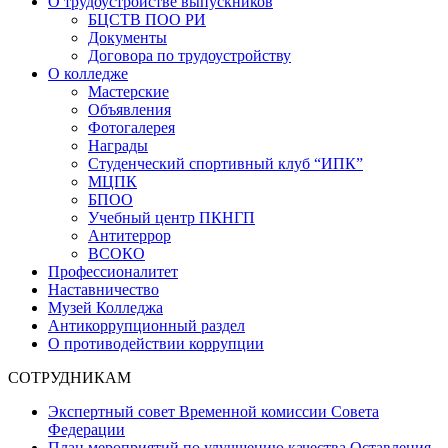
О трудоустройстве выпускников
БЦСТВ ПОО РИ
Документы
Договора по трудоустройству
О колледже
Мастерские
Объявления
Фотогалерея
Награды
Студенческий спортивный клуб “ИПК”
МЦПК
БПОО
Учебный центр ПКНГП
Антитеррор
ВСОКО
Профессионалитет
Наставничество
Музей Колледжа
Антикоррупционный раздел
О противодействии коррупции
СОТРУДНИКАМ
Экспертный совет Временной комиссии Совета
Федерации
План мероприятий по улучшению качества Оставления