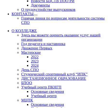
Новости БЦСТВ ПОО РИ
Документы
О трудоустройстве выпускников
КОНТАКТЫ
Show
Горячая линия по вопросам деятельности системы
sub
СПО
menu
О КОЛЛЕДЖЕ
Здесь вы можете оценить оказание услуг нашей
организации
Год педагога и наставника
Движение Первых
Мастерские
2022
2023
2024
День СПО
Студенческий спортивный клуб “ИПК”
ДИСТАНЦИОННОЕ ОБРАЗОВАНИЕ
БПОО
Учебный центр ПКНГП
Основные сведения
Учебный центр
МЦПК
Основные сведения