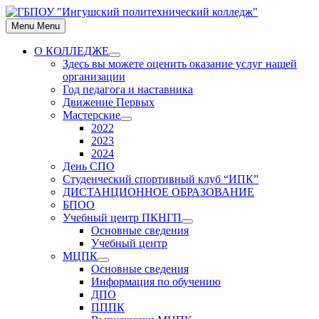
Skip
to
Menu
Menu
content
О КОЛЛЕДЖЕ
Show
Здесь вы можете оценить оказание услуг нашей
sub
организации
menu
Год педагога и наставника
Движение Первых
Мастерские
Show
2022
sub
2023
menu
2024
День СПО
Студенческий спортивный клуб “ИПК”
ДИСТАНЦИОННОЕ ОБРАЗОВАНИЕ
БПОО
Учебный центр ПКНГП
Show
Основные сведения
sub
Учебный центр
menu
МЦПК
Show
Основные сведения
sub
Информация по обучению
menu
ДПО
ПППК