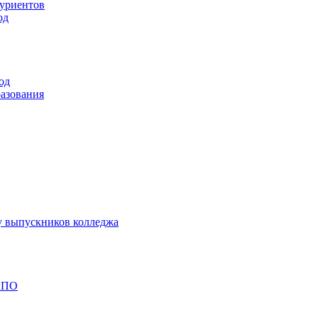
туриентов
од
од
разования
у выпускников колледжа
 СПО