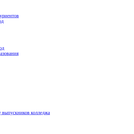
туриентов
од
од
разования
у выпускников колледжа