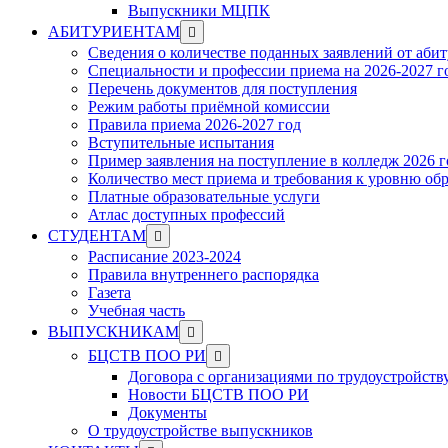
Выпускники МЦПК
Show
АБИТУРИЕНТАМ
sub
Сведения о количестве поданных заявлений от аби
menu
Специальности и профессии приема на 2026-2027 г
Перечень документов для поступления
Режим работы приёмной комиссии
Правила приема 2026-2027 год
Вступительные испытания
Пример заявления на поступление в колледж 2026 г
Количество мест приема и требования к уровню об
Платные образовательные услуги
Атлас доступных профессий
Show
СТУДЕНТАМ
sub
Расписание 2023-2024
menu
Правила внутреннего распорядка
Газета
Учебная часть
Show
ВЫПУСКНИКАМ
sub
Show
БЦСТВ ПОО РИ
menu
sub
Договора с организациями по трудоустройств
menu
Новости БЦСТВ ПОО РИ
Документы
О трудоустройстве выпускников