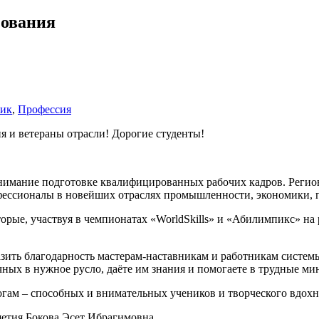
зования
ник
,
Профессия
я и ветераны отрасли! Дорогие студенты!
внимание подготовке квалифицированных рабочих кадров. Регион
офессионалы в новейших отраслях промышленности, экономики, 
рые, участвуя в чемпионатах «WorldSkills» и «Абилимпикс» на
разить благодарность мастерам-наставникам и работникам систе
чных в нужное русло, даёте им знания и помогаете в трудные ми
огам – способных и внимательных учеников и творческого вдохн
етия Бокова Эсет Ибрагимовна.