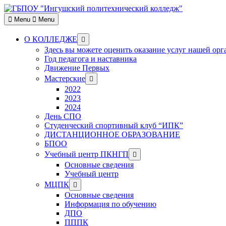
Skip
to
Menu
Menu
content
Show
О КОЛЛЕДЖЕ
sub
Здесь вы можете оценить оказание услуг нашей ор
menu
Год педагога и наставника
Движение Первых
Show
Мастерские
sub
2022
menu
2023
2024
День СПО
Студенческий спортивный клуб “ИПК”
ДИСТАНЦИОННОЕ ОБРАЗОВАНИЕ
БПОО
Show
Учебный центр ПКНГП
sub
Основные сведения
menu
Учебный центр
Show
МЦПК
sub
Основные сведения
menu
Информация по обучению
ДПО
ПППК