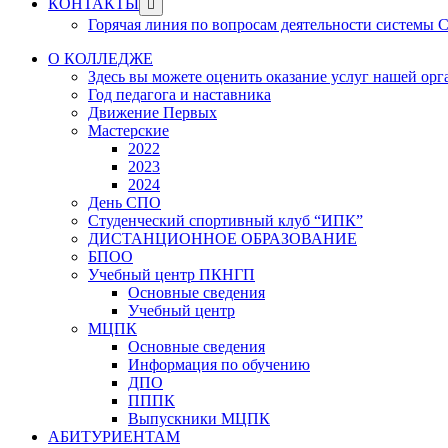
Show
КОНТАКТЫ
sub
Горячая линия по вопросам деятельности системы
menu
О КОЛЛЕДЖЕ
Здесь вы можете оценить оказание услуг нашей ор
Год педагога и наставника
Движение Первых
Мастерские
2022
2023
2024
День СПО
Студенческий спортивный клуб “ИПК”
ДИСТАНЦИОННОЕ ОБРАЗОВАНИЕ
БПОО
Учебный центр ПКНГП
Основные сведения
Учебный центр
МЦПК
Основные сведения
Информация по обучению
ДПО
ПППК
Выпускники МЦПК
АБИТУРИЕНТАМ