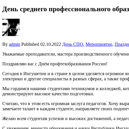
День среднего профессионального обра
By
admin
Published
02.10.2022
День СПО
,
Мероприятие
,
Празд
Уважаемые преподаватели, мастера производственного обучени
Поздравляю вас с Днëм профтехобразования России!
Сегодня в Ингушетии и в стране в целом уделяется огромное 
электрики и другие специалисты в разных сферах, а также пр
Мы гордимся нашими студентами техникумов и колледжей, кото
демонстрируют высокое качество подготовки.
Считаю, что в этом есть огромная заслуга педагогов. Хочу вы
замечаете талант в каждом студенте, направляете своих подопе
Желаю всем студентам успехов и высоких достижений, а педаг
С уважением, министр образования и науки Республики Ингуш