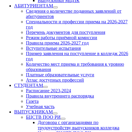
Выпускники МЦПК
АБИТУРИЕНТАМ
Show
Сведения о количестве поданных заявлений от
sub
абитуриентов
menu
Специальности и профессии приема на 2026-2027
год
Перечень документов для поступления
Режим работы приёмной комиссии
Правила приема 2026-2027 год
Вступительные испытания
Пример заявления на поступление в колледж 2026
год
Количество мест приема и требования к уровню
образования
Платные образовательные услуги
Атлас доступных профессий
СТУДЕНТАМ
Show
Расписание 2023-2024
sub
Правила внутреннего распорядка
menu
Газета
Учебная часть
ВЫПУСКНИКАМ
Show
БЦСТВ ПОО РИ
sub
Show
Договора с организациями по
menu
sub
трудоустройству выпускников колледжа
menu