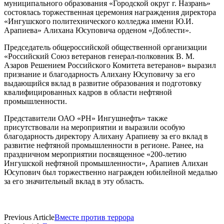
муниципального образования «Городской округ г. Назрань»
состоялась торжественная церемония награждения директора
«Ингушского политехнического колледжа имени Ю.И.
Арапиева» Алихана Юсуповича орденом «Доблести».
Председатель общероссийской общественной организации
«Российский Союз ветеранов генерал-полковник В. М.
Азаров Решением Российского Комитета ветеранов» выразил
признание и благодарность Алихану Юсуповичу за его
выдающийся вклад в развитие образования и подготовку
квалифицированных кадров в области нефтяной
промышленности.
Представители ОАО «РН» Ингушнефть» также
присутствовали на мероприятии и выразили особую
благодарность директору Алихану Арапиеву за его вклад в
развитие нефтяной промышленности в регионе. Ранее, на
праздничном мероприятии посвященное «200-летию
Ингушской нефтяной промышленности», Арапиев Алихан
Юсупович был торжественно награжден юбилейной медалью
за его значительный вклад в эту область.
Previous Article
Вместе против террора