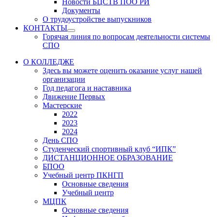
Новости БЦСТВ ПОО РИ
Документы
О трудоустройстве выпускников
КОНТАКТЫ
Show
Горячая линия по вопросам деятельности системы
sub
СПО
menu
О КОЛЛЕДЖЕ
Здесь вы можете оценить оказание услуг нашей
организации
Год педагога и наставника
Движение Первых
Мастерские
2022
2023
2024
День СПО
Студенческий спортивный клуб “ИПК”
ДИСТАНЦИОННОЕ ОБРАЗОВАНИЕ
БПОО
Учебный центр ПКНГП
Основные сведения
Учебный центр
МЦПК
Основные сведения