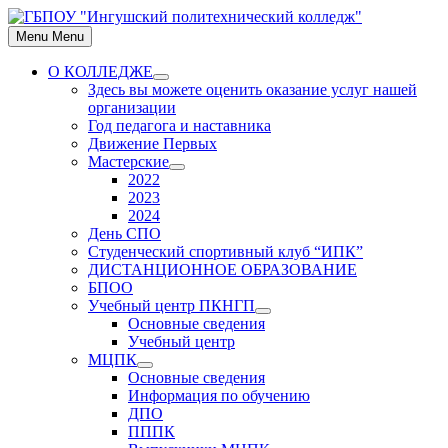
Skip
to
Menu
Menu
content
О КОЛЛЕДЖЕ
Show
Здесь вы можете оценить оказание услуг нашей
sub
организации
menu
Год педагога и наставника
Движение Первых
Мастерские
Show
2022
sub
2023
menu
2024
День СПО
Студенческий спортивный клуб “ИПК”
ДИСТАНЦИОННОЕ ОБРАЗОВАНИЕ
БПОО
Учебный центр ПКНГП
Show
Основные сведения
sub
Учебный центр
menu
МЦПК
Show
Основные сведения
sub
Информация по обучению
menu
ДПО
ПППК