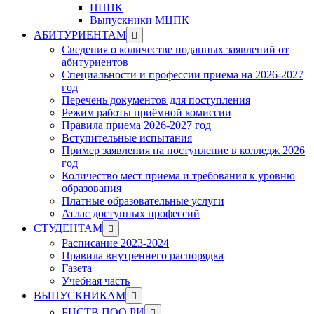
ПППК
Выпускники МЦПК
Show
АБИТУРИЕНТАМ
sub
Сведения о количестве поданных заявлений от
menu
абитуриентов
Специальности и профессии приема на 2026-2027
год
Перечень документов для поступления
Режим работы приёмной комиссии
Правила приема 2026-2027 год
Вступительные испытания
Пример заявления на поступление в колледж 2026
год
Количество мест приема и требования к уровню
образования
Платные образовательные услуги
Атлас доступных профессий
Show
СТУДЕНТАМ
sub
Расписание 2023-2024
menu
Правила внутреннего распорядка
Газета
Учебная часть
Show
ВЫПУСКНИКАМ
sub
Show
БЦСТВ ПОО РИ