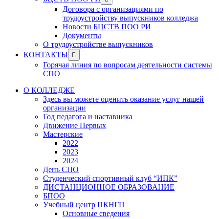
menu
sub
Договора с организациями по
menu
трудоустройству выпускников колледжа
Новости БЦСТВ ПОО РИ
Документы
О трудоустройстве выпускников
Show
КОНТАКТЫ
sub
Горячая линия по вопросам деятельности системы
menu
СПО
О КОЛЛЕДЖЕ
Здесь вы можете оценить оказание услуг нашей
организации
Год педагога и наставника
Движение Первых
Мастерские
2022
2023
2024
День СПО
Студенческий спортивный клуб “ИПК”
ДИСТАНЦИОННОЕ ОБРАЗОВАНИЕ
БПОО
Учебный центр ПКНГП
Основные сведения