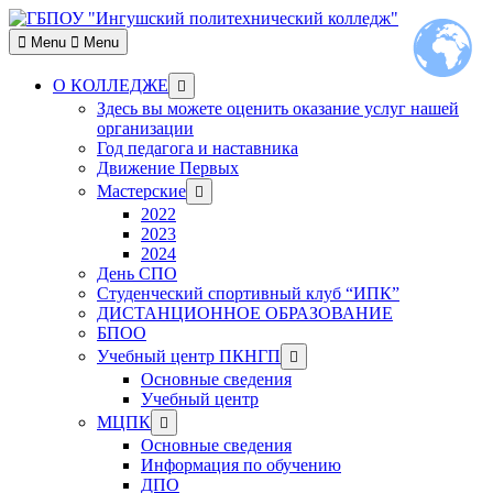
Skip
to
Menu
Menu
content
Show
О КОЛЛЕДЖЕ
sub
Здесь вы можете оценить оказание услуг нашей
menu
организации
Год педагога и наставника
Движение Первых
Show
Мастерские
sub
2022
menu
2023
2024
День СПО
Студенческий спортивный клуб “ИПК”
ДИСТАНЦИОННОЕ ОБРАЗОВАНИЕ
БПОО
Show
Учебный центр ПКНГП
sub
Основные сведения
menu
Учебный центр
Show
МЦПК
sub
Основные сведения
menu
Информация по обучению
ДПО