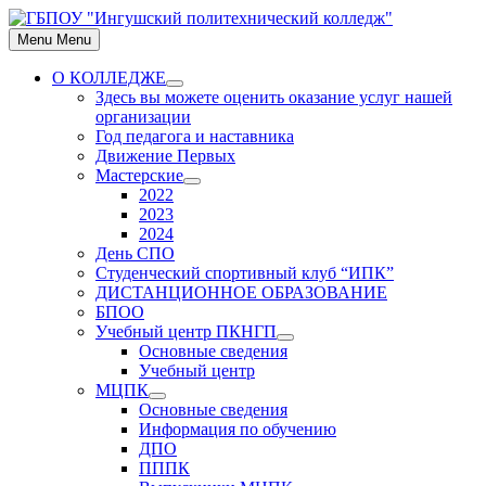
Skip
to
Menu
Menu
content
О КОЛЛЕДЖЕ
Show
Здесь вы можете оценить оказание услуг нашей
sub
организации
menu
Год педагога и наставника
Движение Первых
Мастерские
Show
2022
sub
2023
menu
2024
День СПО
Студенческий спортивный клуб “ИПК”
ДИСТАНЦИОННОЕ ОБРАЗОВАНИЕ
БПОО
Учебный центр ПКНГП
Show
Основные сведения
sub
Учебный центр
menu
МЦПК
Show
Основные сведения
sub
Информация по обучению
menu
ДПО
ПППК