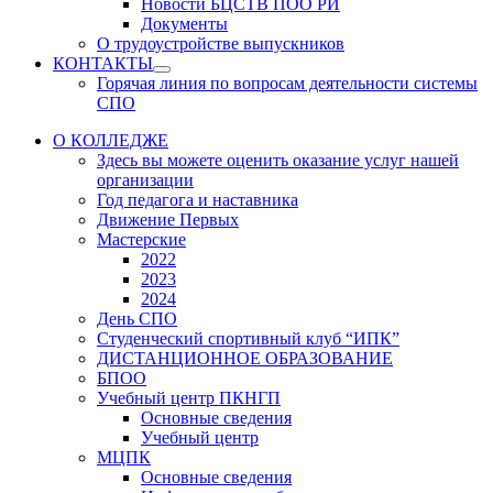
Новости БЦСТВ ПОО РИ
Документы
О трудоустройстве выпускников
КОНТАКТЫ
Show
Горячая линия по вопросам деятельности системы
sub
СПО
menu
О КОЛЛЕДЖЕ
Здесь вы можете оценить оказание услуг нашей
организации
Год педагога и наставника
Движение Первых
Мастерские
2022
2023
2024
День СПО
Студенческий спортивный клуб “ИПК”
ДИСТАНЦИОННОЕ ОБРАЗОВАНИЕ
БПОО
Учебный центр ПКНГП
Основные сведения
Учебный центр
МЦПК
Основные сведения