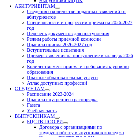
Выпускники МЦПК
АБИТУРИЕНТАМ
Show
Сведения о количестве поданных заявлений от
sub
абитуриентов
menu
Специальности и профессии приема на 2026-2027
год
Перечень документов для поступления
Режим работы приёмной комиссии
Правила приема 2026-2027 год
Вступительные испытания
Пример заявления на поступление в колледж 2026
год
Количество мест приема и требования к уровню
образования
Платные образовательные услуги
Атлас доступных профессий
СТУДЕНТАМ
Show
Расписание 2023-2024
sub
Правила внутреннего распорядка
menu
Газета
Учебная часть
ВЫПУСКНИКАМ
Show
БЦСТВ ПОО РИ
sub
Show
Договора с организациями по
menu
sub
трудоустройству выпускников колледжа
menu