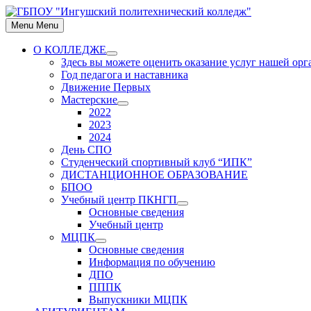
Skip
to
Menu
Menu
content
О КОЛЛЕДЖЕ
Show
Здесь вы можете оценить оказание услуг нашей ор
sub
Год педагога и наставника
menu
Движение Первых
Мастерские
Show
2022
sub
2023
menu
2024
День СПО
Студенческий спортивный клуб “ИПК”
ДИСТАНЦИОННОЕ ОБРАЗОВАНИЕ
БПОО
Учебный центр ПКНГП
Show
Основные сведения
sub
Учебный центр
menu
МЦПК
Show
Основные сведения
sub
Информация по обучению
menu
ДПО
ПППК
Выпускники МЦПК