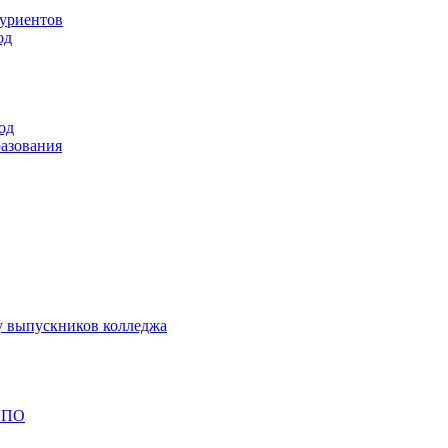
туриентов
од
од
разования
у выпускников колледжа
 СПО