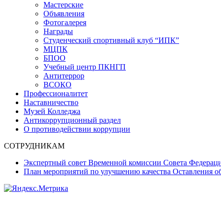
Мастерские
Объявления
Фотогалерея
Награды
Студенческий спортивный клуб “ИПК”
МЦПК
БПОО
Учебный центр ПКНГП
Антитеррор
ВСОКО
Профессионалитет
Наставничество
Музей Колледжа
Антикоррупционный раздел
О противодействии коррупции
СОТРУДНИКАМ
Экспертный совет Временной комиссии Совета Федерац
План мероприятий по улучшению качества Оставления об