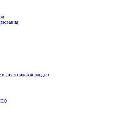
од
разования
у выпускников колледжа
 СПО