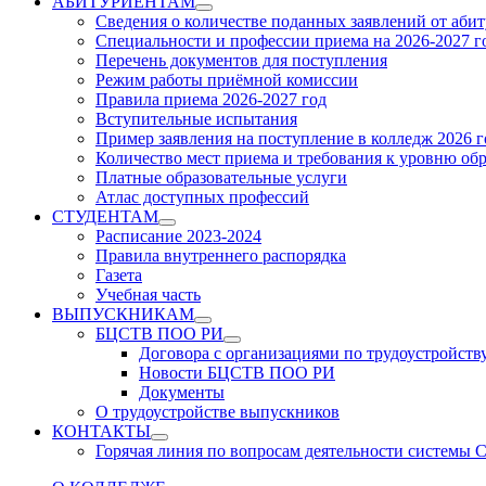
АБИТУРИЕНТАМ
Show
Сведения о количестве поданных заявлений от аби
sub
Специальности и профессии приема на 2026-2027 г
menu
Перечень документов для поступления
Режим работы приёмной комиссии
Правила приема 2026-2027 год
Вступительные испытания
Пример заявления на поступление в колледж 2026 г
Количество мест приема и требования к уровню об
Платные образовательные услуги
Атлас доступных профессий
СТУДЕНТАМ
Show
Расписание 2023-2024
sub
Правила внутреннего распорядка
menu
Газета
Учебная часть
ВЫПУСКНИКАМ
Show
БЦСТВ ПОО РИ
sub
Show
Договора с организациями по трудоустройств
menu
sub
Новости БЦСТВ ПОО РИ
menu
Документы
О трудоустройстве выпускников
КОНТАКТЫ
Show
Горячая линия по вопросам деятельности системы
sub
menu