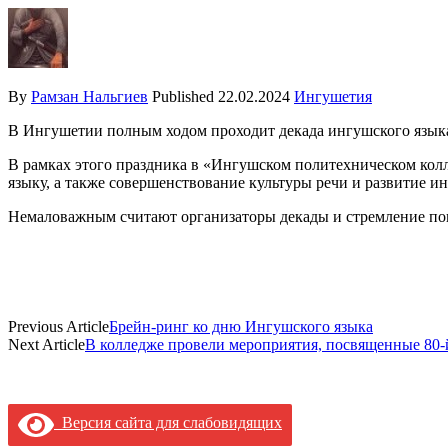
By
Рамзан Нальгиев
Published
22.02.2024
Ингушетия
В Ингушетии полным ходом проходит декада ингушского языка
В рамках этого праздника в «Ингушском политехническом кол
языку, а также совершенствование культуры речи и развитие и
Немаловажным считают организаторы декады и стремление показ
Previous Article
Брейн-ринг ко дню Ингушского языка
Next Article
В колледже провели мероприятия, посвященные 80-
Версия сайта для слабовидящих