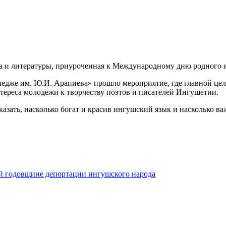
 и литературы, приуроченная к Международному дню родного я
ледже им. Ю.И. Арапиева» прошло мероприятие, где главной це
нтереса молодежи к творчеству поэтов и писателей Ингушетии.
ать, насколько богат и красив ингушский язык и насколько важ
й годовщине депортации ингушского народа