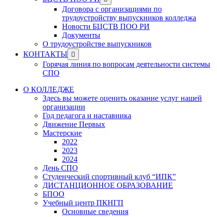
menu
sub
Договора с организациями по
menu
трудоустройству выпускников колледжа
Новости БЦСТВ ПОО РИ
Документы
О трудоустройстве выпускников
Show
КОНТАКТЫ
sub
Горячая линия по вопросам деятельности системы
menu
СПО
О КОЛЛЕДЖЕ
Здесь вы можете оценить оказание услуг нашей
организации
Год педагога и наставника
Движение Первых
Мастерские
2022
2023
2024
День СПО
Студенческий спортивный клуб “ИПК”
ДИСТАНЦИОННОЕ ОБРАЗОВАНИЕ
БПОО
Учебный центр ПКНГП
Основные сведения