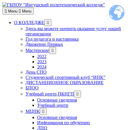
Skip
to
Menu
Menu
content
Show
О КОЛЛЕДЖЕ
sub
Здесь вы можете оценить оказание услуг нашей
menu
организации
Год педагога и наставника
Движение Первых
Show
Мастерские
sub
2022
menu
2023
2024
День СПО
Студенческий спортивный клуб “ИПК”
ДИСТАНЦИОННОЕ ОБРАЗОВАНИЕ
БПОО
Show
Учебный центр ПКНГП
sub
Основные сведения
menu
Учебный центр
Show
МЦПК
sub
Основные сведения
menu
Информация по обучению
ДПО