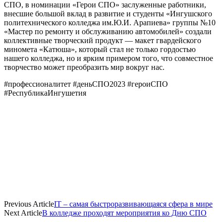
СПО, в номинации «Герои СПО» заслуженные работники,
внесшие большой вклад в развитие и студенты «Ингушского
политехнического колледжа им.Ю.И. Арапиева» группы №10
«Мастер по ремонту и обслуживанию автомобилей» создали
коллективные творческий продукт — макет гвардейского
миномета «Катюша», который стал не только гордостью
нашего колледжа, но и ярким примером того, что совместное
творчество может преобразить мир вокруг нас.
#профессионалитет #деньСПО2023 #героиСПО
#РеспубликаИнгушетия
Previous Article
IT – самая быстроразвивающаяся сфера в мире
Next Article
В колледже проходят мероприятия ко Дню СПО