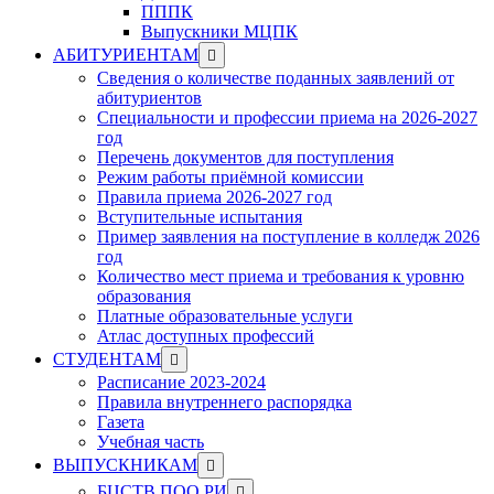
ПППК
Выпускники МЦПК
Show
АБИТУРИЕНТАМ
sub
Сведения о количестве поданных заявлений от
menu
абитуриентов
Специальности и профессии приема на 2026-2027
год
Перечень документов для поступления
Режим работы приёмной комиссии
Правила приема 2026-2027 год
Вступительные испытания
Пример заявления на поступление в колледж 2026
год
Количество мест приема и требования к уровню
образования
Платные образовательные услуги
Атлас доступных профессий
Show
СТУДЕНТАМ
sub
Расписание 2023-2024
menu
Правила внутреннего распорядка
Газета
Учебная часть
Show
ВЫПУСКНИКАМ
sub
Show
БЦСТВ ПОО РИ