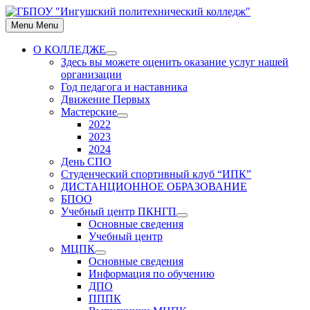
Skip
to
Menu
Menu
content
О КОЛЛЕДЖЕ
Show
Здесь вы можете оценить оказание услуг нашей
sub
организации
menu
Год педагога и наставника
Движение Первых
Мастерские
Show
2022
sub
2023
menu
2024
День СПО
Студенческий спортивный клуб “ИПК”
ДИСТАНЦИОННОЕ ОБРАЗОВАНИЕ
БПОО
Учебный центр ПКНГП
Show
Основные сведения
sub
Учебный центр
menu
МЦПК
Show
Основные сведения
sub
Информация по обучению
menu
ДПО
ПППК