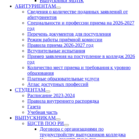
Выпускники МЦПК
АБИТУРИЕНТАМ
Show
Сведения о количестве поданных заявлений от
sub
абитуриентов
menu
Специальности и профессии приема на 2026-2027
год
Перечень документов для поступления
Режим работы приёмной комиссии
Правила приема 2026-2027 год
Вступительные испытания
Пример заявления на поступление в колледж 2026
год
Количество мест приема и требования к уровню
образования
Платные образовательные услуги
Атлас доступных профессий
СТУДЕНТАМ
Show
Расписание 2023-2024
sub
Правила внутреннего распорядка
menu
Газета
Учебная часть
ВЫПУСКНИКАМ
Show
БЦСТВ ПОО РИ
sub
Show
Договора с организациями по
menu
sub
трудоустройству выпускников колледжа
menu