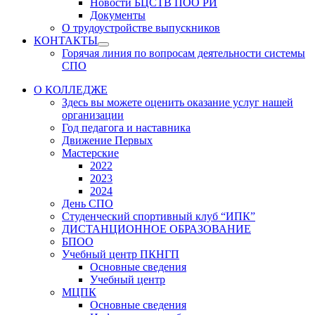
Новости БЦСТВ ПОО РИ
Документы
О трудоустройстве выпускников
КОНТАКТЫ
Show
Горячая линия по вопросам деятельности системы
sub
СПО
menu
О КОЛЛЕДЖЕ
Здесь вы можете оценить оказание услуг нашей
организации
Год педагога и наставника
Движение Первых
Мастерские
2022
2023
2024
День СПО
Студенческий спортивный клуб “ИПК”
ДИСТАНЦИОННОЕ ОБРАЗОВАНИЕ
БПОО
Учебный центр ПКНГП
Основные сведения
Учебный центр
МЦПК
Основные сведения