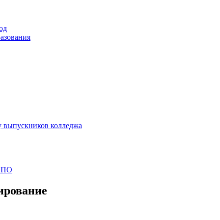
од
разования
у выпускников колледжа
 СПО
ирование