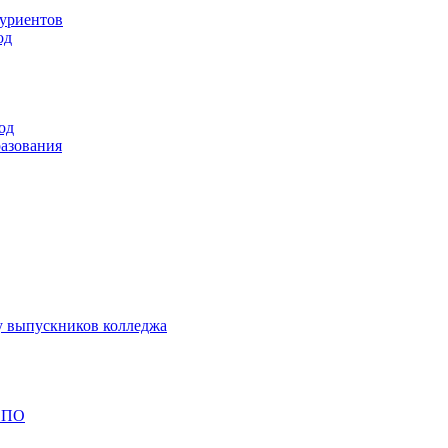
туриентов
од
од
разования
у выпускников колледжа
 СПО