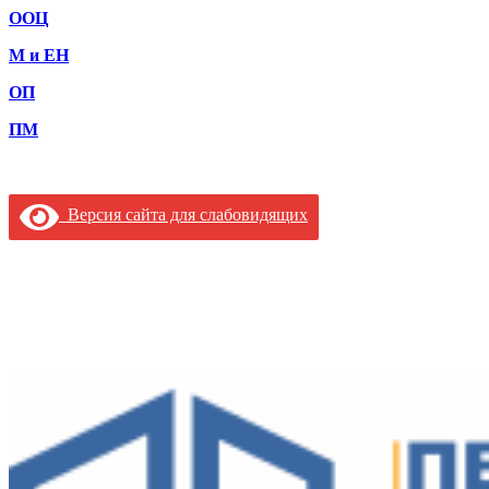
ООЦ
М и ЕН
ОП
ПМ
Версия сайта для слабовидящих