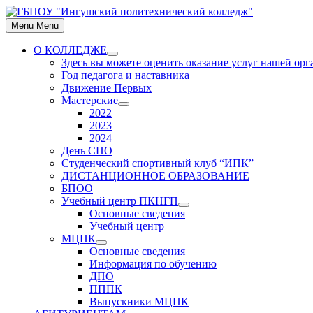
Skip
to
Menu
Menu
content
О КОЛЛЕДЖЕ
Show
Здесь вы можете оценить оказание услуг нашей ор
sub
Год педагога и наставника
menu
Движение Первых
Мастерские
Show
2022
sub
2023
menu
2024
День СПО
Студенческий спортивный клуб “ИПК”
ДИСТАНЦИОННОЕ ОБРАЗОВАНИЕ
БПОО
Учебный центр ПКНГП
Show
Основные сведения
sub
Учебный центр
menu
МЦПК
Show
Основные сведения
sub
Информация по обучению
menu
ДПО
ПППК
Выпускники МЦПК