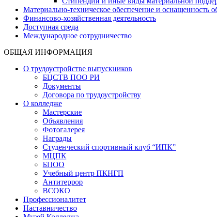
Стипендии и иные виды материальной подде
Материально-техническое обеспечение и оснащенность об
Финансово-хозяйственная деятельность
Доступная среда
Международное сотрудничество
ОБЩАЯ ИНФОРМАЦИЯ
О трудоустройстве выпускников
БЦСТВ ПОО РИ
Документы
Договора по трудоустройству
О колледже
Мастерские
Объявления
Фотогалерея
Награды
Студенческий спортивный клуб “ИПК”
МЦПК
БПОО
Учебный центр ПКНГП
Антитеррор
ВСОКО
Профессионалитет
Наставничество
Музей Колледжа