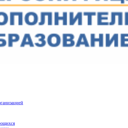
рганизацией
ающихся