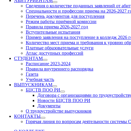
АБИТУРИЕНТАМ
Show
Сведения о количестве поданных заявлений от аби
sub
Специальности и профессии приема на 2026-2027 г
menu
Перечень документов для поступления
Режим работы приёмной комиссии
Правила приема 2026-2027 год
Вступительные испытания
Пример заявления на поступление в колледж 2026 г
Количество мест приема и требования к уровню об
Платные образовательные услуги
Атлас доступных профессий
СТУДЕНТАМ
Show
Расписание 2023-2024
sub
Правила внутреннего распорядка
menu
Газета
Учебная часть
ВЫПУСКНИКАМ
Show
БЦСТВ ПОО РИ
sub
Show
Договора с организациями по трудоустройств
menu
sub
Новости БЦСТВ ПОО РИ
menu
Документы
О трудоустройстве выпускников
КОНТАКТЫ
Show
Горячая линия по вопросам деятельности системы
sub
menu