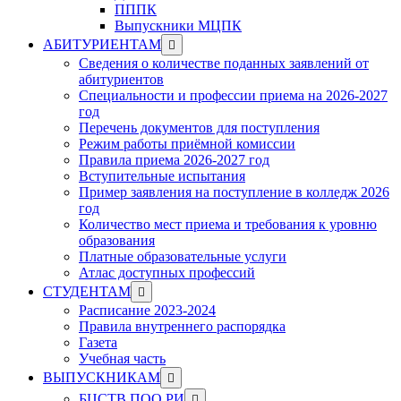
ПППК
Выпускники МЦПК
Show
АБИТУРИЕНТАМ
sub
Сведения о количестве поданных заявлений от
menu
абитуриентов
Специальности и профессии приема на 2026-2027
год
Перечень документов для поступления
Режим работы приёмной комиссии
Правила приема 2026-2027 год
Вступительные испытания
Пример заявления на поступление в колледж 2026
год
Количество мест приема и требования к уровню
образования
Платные образовательные услуги
Атлас доступных профессий
Show
СТУДЕНТАМ
sub
Расписание 2023-2024
menu
Правила внутреннего распорядка
Газета
Учебная часть
Show
ВЫПУСКНИКАМ
sub
Show
БЦСТВ ПОО РИ