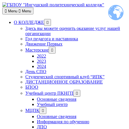
Skip
to
Menu
Menu
content
Show
О КОЛЛЕДЖЕ
sub
Здесь вы можете оценить оказание услуг нашей
menu
организации
Год педагога и наставника
Движение Первых
Show
Мастерские
sub
2022
menu
2023
2024
День СПО
Студенческий спортивный клуб “ИПК”
ДИСТАНЦИОННОЕ ОБРАЗОВАНИЕ
БПОО
Show
Учебный центр ПКНГП
sub
Основные сведения
menu
Учебный центр
Show
МЦПК
sub
Основные сведения
menu
Информация по обучению
ДПО