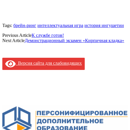
Tags:
брейн-ринг
интеллектуальная игра
история ингушетии
Previous Article
К службе готов!
Next Article
Демонстрационный экзамен «Кирпичная кладка»
Версия сайта для слабовидящих