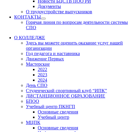
Новости БЦСТВ ПОО РИ
Документы
О трудоустройстве выпускников
КОНТАКТЫ
Show
Горячая линия по вопросам деятельности системы
sub
СПО
menu
О КОЛЛЕДЖЕ
Здесь вы можете оценить оказание услуг нашей
организации
Год педагога и наставника
Движение Первых
Мастерские
2022
2023
2024
День СПО
Студенческий спортивный клуб “ИПК”
ДИСТАНЦИОННОЕ ОБРАЗОВАНИЕ
БПОО
Учебный центр ПКНГП
Основные сведения
Учебный центр
МЦПК
Основные сведения