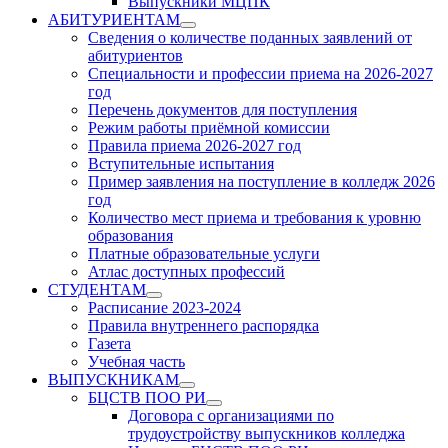
Выпускники МЦПК
АБИТУРИЕНТАМ
Show
Сведения о количестве поданных заявлений от
sub
абитуриентов
menu
Специальности и профессии приема на 2026-2027
год
Перечень документов для поступления
Режим работы приёмной комиссии
Правила приема 2026-2027 год
Вступительные испытания
Пример заявления на поступление в колледж 2026
год
Количество мест приема и требования к уровню
образования
Платные образовательные услуги
Атлас доступных профессий
СТУДЕНТАМ
Show
Расписание 2023-2024
sub
Правила внутреннего распорядка
menu
Газета
Учебная часть
ВЫПУСКНИКАМ
Show
БЦСТВ ПОО РИ
sub
Show
Договора с организациями по
menu
sub
трудоустройству выпускников колледжа
menu