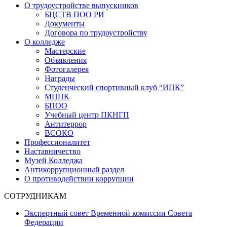
О трудоустройстве выпускников
БЦСТВ ПОО РИ
Документы
Договора по трудоустройству
О колледже
Мастерские
Объявления
Фотогалерея
Награды
Студенческий спортивный клуб “ИПК”
МЦПК
БПОО
Учебный центр ПКНГП
Антитеррор
ВСОКО
Профессионалитет
Наставничество
Музей Колледжа
Антикоррупционный раздел
О противодействии коррупции
СОТРУДНИКАМ
Экспертный совет Временной комиссии Совета
Федерации