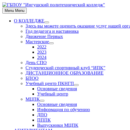
Skip
to
Menu
Menu
content
О КОЛЛЕДЖЕ
Show
Здесь вы можете оценить оказание услуг нашей ор
sub
Год педагога и наставника
menu
Движение Первых
Мастерские
Show
2022
sub
2023
menu
2024
День СПО
Студенческий спортивный клуб “ИПК”
ДИСТАНЦИОННОЕ ОБРАЗОВАНИЕ
БПОО
Учебный центр ПКНГП
Show
Основные сведения
sub
Учебный центр
menu
МЦПК
Show
Основные сведения
sub
Информация по обучению
menu
ДПО
ПППК
Выпускники МЦПК