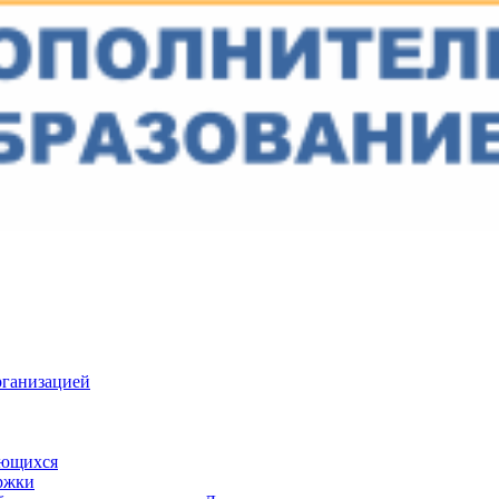
рганизацией
ающихся
ржки