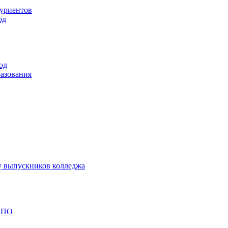
туриентов
од
од
разования
у выпускников колледжа
 СПО