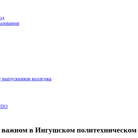
од
разования
у выпускников колледжа
 СПО
о важном в Ингушском политехническом