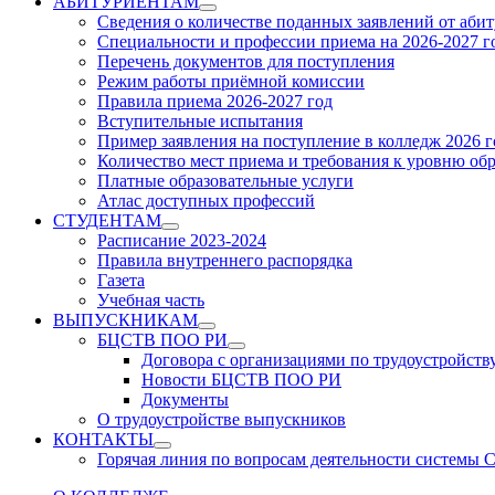
АБИТУРИЕНТАМ
Show
Сведения о количестве поданных заявлений от аби
sub
Специальности и профессии приема на 2026-2027 г
menu
Перечень документов для поступления
Режим работы приёмной комиссии
Правила приема 2026-2027 год
Вступительные испытания
Пример заявления на поступление в колледж 2026 г
Количество мест приема и требования к уровню об
Платные образовательные услуги
Атлас доступных профессий
СТУДЕНТАМ
Show
Расписание 2023-2024
sub
Правила внутреннего распорядка
menu
Газета
Учебная часть
ВЫПУСКНИКАМ
Show
БЦСТВ ПОО РИ
sub
Show
Договора с организациями по трудоустройств
menu
sub
Новости БЦСТВ ПОО РИ
menu
Документы
О трудоустройстве выпускников
КОНТАКТЫ
Show
Горячая линия по вопросам деятельности системы
sub
menu