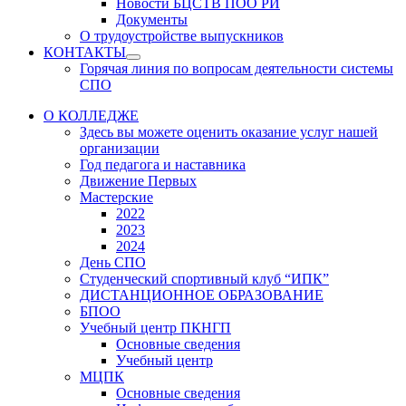
Новости БЦСТВ ПОО РИ
Документы
О трудоустройстве выпускников
КОНТАКТЫ
Show
Горячая линия по вопросам деятельности системы
sub
СПО
menu
О КОЛЛЕДЖЕ
Здесь вы можете оценить оказание услуг нашей
организации
Год педагога и наставника
Движение Первых
Мастерские
2022
2023
2024
День СПО
Студенческий спортивный клуб “ИПК”
ДИСТАНЦИОННОЕ ОБРАЗОВАНИЕ
БПОО
Учебный центр ПКНГП
Основные сведения
Учебный центр
МЦПК
Основные сведения