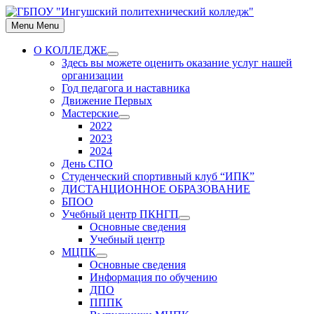
Skip
to
Menu
Menu
content
О КОЛЛЕДЖЕ
Show
Здесь вы можете оценить оказание услуг нашей
sub
организации
menu
Год педагога и наставника
Движение Первых
Мастерские
Show
2022
sub
2023
menu
2024
День СПО
Студенческий спортивный клуб “ИПК”
ДИСТАНЦИОННОЕ ОБРАЗОВАНИЕ
БПОО
Учебный центр ПКНГП
Show
Основные сведения
sub
Учебный центр
menu
МЦПК
Show
Основные сведения
sub
Информация по обучению
menu
ДПО
ПППК