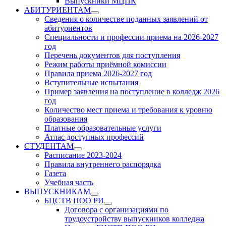
Выпускники МЦПК
АБИТУРИЕНТАМ
Show
Сведения о количестве поданных заявлений от
sub
абитуриентов
menu
Специальности и профессии приема на 2026-2027
год
Перечень документов для поступления
Режим работы приёмной комиссии
Правила приема 2026-2027 год
Вступительные испытания
Пример заявления на поступление в колледж 2026
год
Количество мест приема и требования к уровню
образования
Платные образовательные услуги
Атлас доступных профессий
СТУДЕНТАМ
Show
Расписание 2023-2024
sub
Правила внутреннего распорядка
menu
Газета
Учебная часть
ВЫПУСКНИКАМ
Show
БЦСТВ ПОО РИ
sub
Show
Договора с организациями по
menu
sub
трудоустройству выпускников колледжа
menu