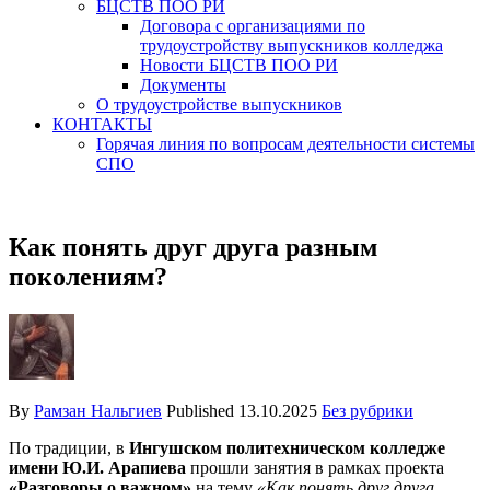
БЦСТВ ПОО РИ
Договора с организациями по
трудоустройству выпускников колледжа
Новости БЦСТВ ПОО РИ
Документы
О трудоустройстве выпускников
КОНТАКТЫ
Горячая линия по вопросам деятельности системы
СПО
Как понять друг друга разным
поколениям?
By
Рамзан Нальгиев
Published
13.10.2025
Без рубрики
По традиции, в
Ингушском политехническом колледже
имени Ю.И. Арапиева
прошли занятия в рамках проекта
«Разговоры о важном»
на тему
«Как понять друг друга