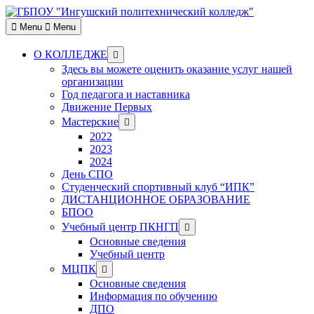
Skip
to
Menu
Menu
content
Show
О КОЛЛЕДЖЕ
sub
Здесь вы можете оценить оказание услуг нашей
menu
организации
Год педагога и наставника
Движение Первых
Show
Мастерские
sub
2022
menu
2023
2024
День СПО
Студенческий спортивный клуб “ИПК”
ДИСТАНЦИОННОЕ ОБРАЗОВАНИЕ
БПОО
Show
Учебный центр ПКНГП
sub
Основные сведения
menu
Учебный центр
Show
МЦПК
sub
Основные сведения
menu
Информация по обучению
ДПО