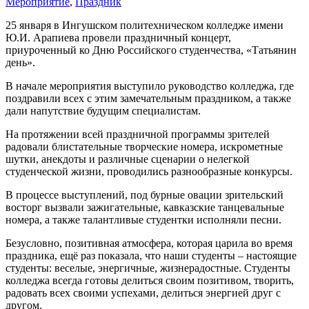
Мероприятие
,
Праздник
25 января в Ингушском политехническом колледже имени
Ю.И. Арапиева провели праздничный концерт,
приуроченный ко Дню Российского студенчества, «Татьянин
день».
В начале мероприятия выступило руководство колледжа, где
поздравили всех с этим замечательным праздником, а также
дали напутствие будущим специалистам.
На протяжении всей праздничной программы зрителей
радовали блистательные творческие номера, искрометные
шутки, анекдоты и различные сценарии о нелегкой
студенческой жизни, проводились разнообразные конкурсы.
В процессе выступлений, под бурные овации зрительский
восторг вызвали зажигательные, кавказские танцевальные
номера, а также талантливые студентки исполняли песни.
Безусловно, позитивная атмосфера, которая царила во время
праздника, ещё раз показала, что наши студенты – настоящие
студенты: веселые, энергичные, жизнерадостные. Студенты
колледжа всегда готовы делиться своим позитивом, творить,
радовать всех своими успехами, делиться энергией друг с
другом.