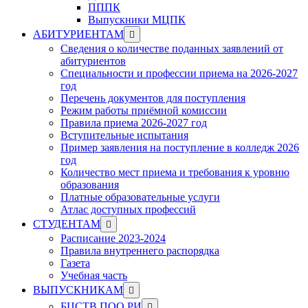
ПППК
Выпускники МЦПК
Show
АБИТУРИЕНТАМ
sub
Сведения о количестве поданных заявлений от
menu
абитуриентов
Специальности и профессии приема на 2026-2027
год
Перечень документов для поступления
Режим работы приёмной комиссии
Правила приема 2026-2027 год
Вступительные испытания
Пример заявления на поступление в колледж 2026
год
Количество мест приема и требования к уровню
образования
Платные образовательные услуги
Атлас доступных профессий
Show
СТУДЕНТАМ
sub
Расписание 2023-2024
menu
Правила внутреннего распорядка
Газета
Учебная часть
Show
ВЫПУСКНИКАМ
sub
Show
БЦСТВ ПОО РИ