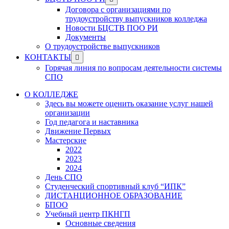
menu
sub
Договора с организациями по
menu
трудоустройству выпускников колледжа
Новости БЦСТВ ПОО РИ
Документы
О трудоустройстве выпускников
Show
КОНТАКТЫ
sub
Горячая линия по вопросам деятельности системы
menu
СПО
О КОЛЛЕДЖЕ
Здесь вы можете оценить оказание услуг нашей
организации
Год педагога и наставника
Движение Первых
Мастерские
2022
2023
2024
День СПО
Студенческий спортивный клуб “ИПК”
ДИСТАНЦИОННОЕ ОБРАЗОВАНИЕ
БПОО
Учебный центр ПКНГП
Основные сведения