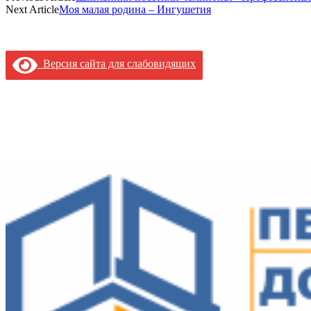
Next Article
Моя малая родина – Ингушетия
Версия сайта для слабовидящих