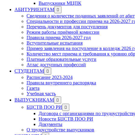
Выпускники МЦПК
Show
АБИТУРИЕНТАМ
sub
Сведения о количестве поданных заявлений от аби
menu
Специальности и профессии приема на 2026-2027 г
Перечень документов для поступления
Режим работы приёмной комиссии
Правила приема 2026-2027 год
Вступительные испытания
Пример заявления на поступление в колледж 2026 г
Количество мест приема и требования к уровню об
Платные образовательные услуги
Атлас доступных профессий
Show
СТУДЕНТАМ
sub
Расписание 2023-2024
menu
Правила внутреннего распорядка
Газета
Учебная часть
Show
ВЫПУСКНИКАМ
sub
Show
БЦСТВ ПОО РИ
menu
sub
Договора с организациями по трудоустройств
menu
Новости БЦСТВ ПОО РИ
Документы
О трудоустройстве выпускников