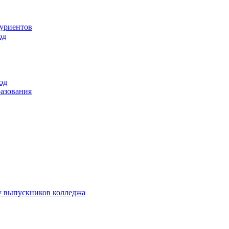
туриентов
од
од
разования
у выпускников колледжа