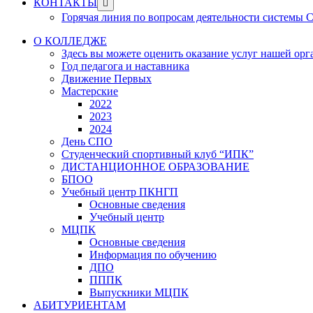
Show
КОНТАКТЫ
sub
Горячая линия по вопросам деятельности системы
menu
О КОЛЛЕДЖЕ
Здесь вы можете оценить оказание услуг нашей ор
Год педагога и наставника
Движение Первых
Мастерские
2022
2023
2024
День СПО
Студенческий спортивный клуб “ИПК”
ДИСТАНЦИОННОЕ ОБРАЗОВАНИЕ
БПОО
Учебный центр ПКНГП
Основные сведения
Учебный центр
МЦПК
Основные сведения
Информация по обучению
ДПО
ПППК
Выпускники МЦПК
АБИТУРИЕНТАМ