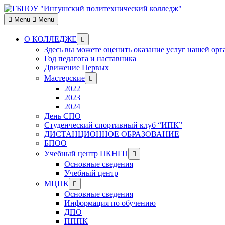
Skip
to
Menu
Menu
content
Show
О КОЛЛЕДЖЕ
sub
Здесь вы можете оценить оказание услуг нашей ор
menu
Год педагога и наставника
Движение Первых
Show
Мастерские
sub
2022
menu
2023
2024
День СПО
Студенческий спортивный клуб “ИПК”
ДИСТАНЦИОННОЕ ОБРАЗОВАНИЕ
БПОО
Show
Учебный центр ПКНГП
sub
Основные сведения
menu
Учебный центр
Show
МЦПК
sub
Основные сведения
menu
Информация по обучению
ДПО
ПППК