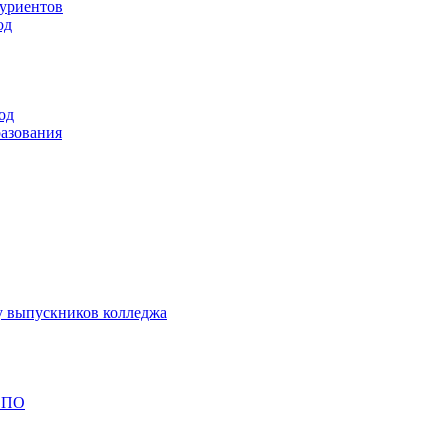
туриентов
од
од
разования
у выпускников колледжа
 СПО