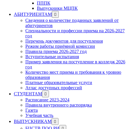
ПППК
Выпускники МЦПК
Show
АБИТУРИЕНТАМ
sub
Сведения о количестве поданных заявлений от
menu
абитуриентов
Специальности и профессии приема на 2026-2027
год
Перечень документов для поступления
Режим работы приёмной комиссии
Правила приема 2026-2027 год
Вступительные испытания
Пример заявления на поступление в колледж 2026
год
Количество мест приема и требования к уровню
образования
Платные образовательные услуги
Атлас доступных профессий
Show
СТУДЕНТАМ
sub
Расписание 2023-2024
menu
Правила внутреннего распорядка
Газета
Учебная часть
Show
ВЫПУСКНИКАМ
sub
Show
БЦСТВ ПОО РИ