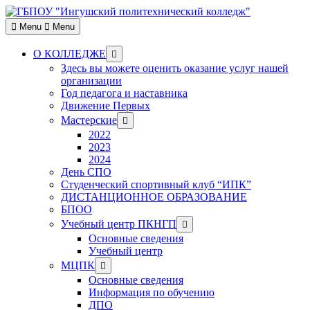
Skip
to
Menu
Menu
content
Show
О КОЛЛЕДЖЕ
sub
Здесь вы можете оценить оказание услуг нашей
menu
организации
Год педагога и наставника
Движение Первых
Show
Мастерские
sub
2022
menu
2023
2024
День СПО
Студенческий спортивный клуб “ИПК”
ДИСТАНЦИОННОЕ ОБРАЗОВАНИЕ
БПОО
Show
Учебный центр ПКНГП
sub
Основные сведения
menu
Учебный центр
Show
МЦПК
sub
Основные сведения
menu
Информация по обучению
ДПО