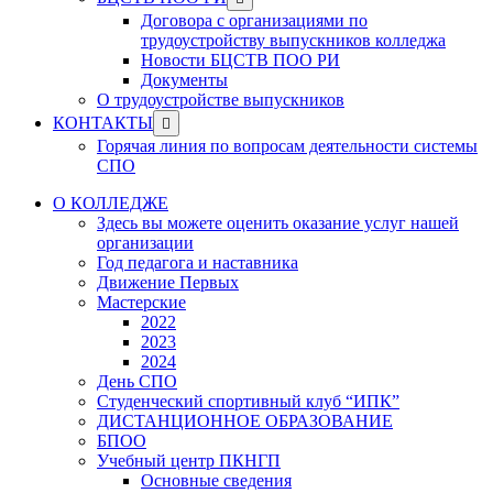
menu
sub
Договора с организациями по
menu
трудоустройству выпускников колледжа
Новости БЦСТВ ПОО РИ
Документы
О трудоустройстве выпускников
Show
КОНТАКТЫ
sub
Горячая линия по вопросам деятельности системы
menu
СПО
О КОЛЛЕДЖЕ
Здесь вы можете оценить оказание услуг нашей
организации
Год педагога и наставника
Движение Первых
Мастерские
2022
2023
2024
День СПО
Студенческий спортивный клуб “ИПК”
ДИСТАНЦИОННОЕ ОБРАЗОВАНИЕ
БПОО
Учебный центр ПКНГП
Основные сведения