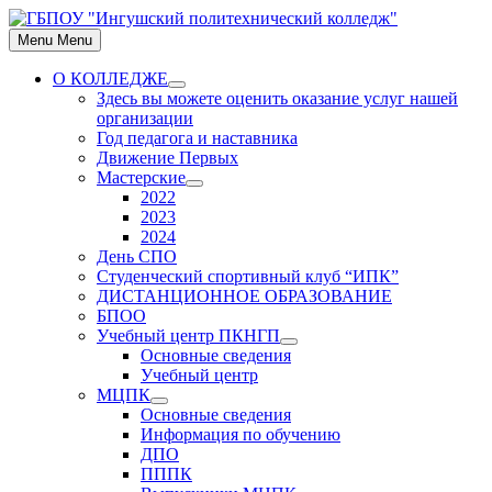
Skip
to
Menu
Menu
content
О КОЛЛЕДЖЕ
Show
Здесь вы можете оценить оказание услуг нашей
sub
организации
menu
Год педагога и наставника
Движение Первых
Мастерские
Show
2022
sub
2023
menu
2024
День СПО
Студенческий спортивный клуб “ИПК”
ДИСТАНЦИОННОЕ ОБРАЗОВАНИЕ
БПОО
Учебный центр ПКНГП
Show
Основные сведения
sub
Учебный центр
menu
МЦПК
Show
Основные сведения
sub
Информация по обучению
menu
ДПО
ПППК