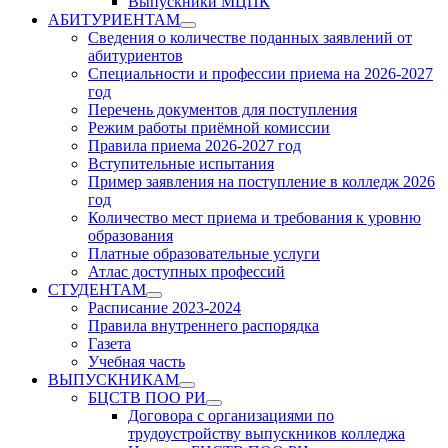
Выпускники МЦПК
АБИТУРИЕНТАМ
Show
Сведения о количестве поданных заявлений от
sub
абитуриентов
menu
Специальности и профессии приема на 2026-2027
год
Перечень документов для поступления
Режим работы приёмной комиссии
Правила приема 2026-2027 год
Вступительные испытания
Пример заявления на поступление в колледж 2026
год
Количество мест приема и требования к уровню
образования
Платные образовательные услуги
Атлас доступных профессий
СТУДЕНТАМ
Show
Расписание 2023-2024
sub
Правила внутреннего распорядка
menu
Газета
Учебная часть
ВЫПУСКНИКАМ
Show
БЦСТВ ПОО РИ
sub
Show
Договора с организациями по
menu
sub
трудоустройству выпускников колледжа
menu