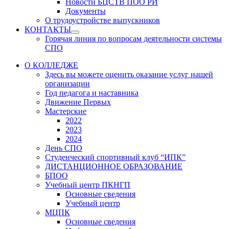
Новости БЦСТВ ПОО РИ
Документы
О трудоустройстве выпускников
КОНТАКТЫ
Show
Горячая линия по вопросам деятельности системы
sub
СПО
menu
О КОЛЛЕДЖЕ
Здесь вы можете оценить оказание услуг нашей
организации
Год педагога и наставника
Движение Первых
Мастерские
2022
2023
2024
День СПО
Студенческий спортивный клуб “ИПК”
ДИСТАНЦИОННОЕ ОБРАЗОВАНИЕ
БПОО
Учебный центр ПКНГП
Основные сведения
Учебный центр
МЦПК
Основные сведения