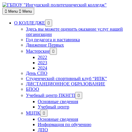
Skip
to
Menu
Menu
content
Show
О КОЛЛЕДЖЕ
sub
Здесь вы можете оценить оказание услуг нашей
menu
организации
Год педагога и наставника
Движение Первых
Show
Мастерские
sub
2022
menu
2023
2024
День СПО
Студенческий спортивный клуб “ИПК”
ДИСТАНЦИОННОЕ ОБРАЗОВАНИЕ
БПОО
Show
Учебный центр ПКНГП
sub
Основные сведения
menu
Учебный центр
Show
МЦПК
sub
Основные сведения
menu
Информация по обучению
ДПО