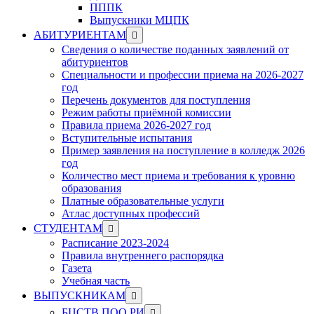
ПППК
Выпускники МЦПК
Show
АБИТУРИЕНТАМ
sub
Сведения о количестве поданных заявлений от
menu
абитуриентов
Специальности и профессии приема на 2026-2027
год
Перечень документов для поступления
Режим работы приёмной комиссии
Правила приема 2026-2027 год
Вступительные испытания
Пример заявления на поступление в колледж 2026
год
Количество мест приема и требования к уровню
образования
Платные образовательные услуги
Атлас доступных профессий
Show
СТУДЕНТАМ
sub
Расписание 2023-2024
menu
Правила внутреннего распорядка
Газета
Учебная часть
Show
ВЫПУСКНИКАМ
sub
Show
БЦСТВ ПОО РИ