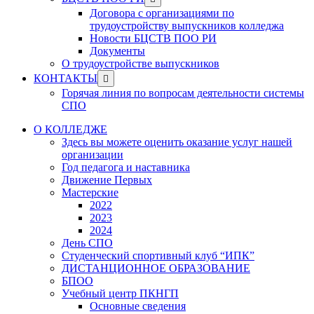
menu
sub
Договора с организациями по
menu
трудоустройству выпускников колледжа
Новости БЦСТВ ПОО РИ
Документы
О трудоустройстве выпускников
Show
КОНТАКТЫ
sub
Горячая линия по вопросам деятельности системы
menu
СПО
О КОЛЛЕДЖЕ
Здесь вы можете оценить оказание услуг нашей
организации
Год педагога и наставника
Движение Первых
Мастерские
2022
2023
2024
День СПО
Студенческий спортивный клуб “ИПК”
ДИСТАНЦИОННОЕ ОБРАЗОВАНИЕ
БПОО
Учебный центр ПКНГП
Основные сведения