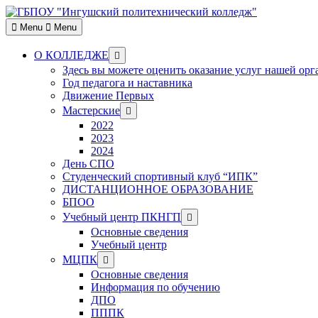
Skip
to
Menu
Menu
content
Show
О КОЛЛЕДЖЕ
sub
Здесь вы можете оценить оказание услуг нашей ор
menu
Год педагога и наставника
Движение Первых
Show
Мастерские
sub
2022
menu
2023
2024
День СПО
Студенческий спортивный клуб “ИПК”
ДИСТАНЦИОННОЕ ОБРАЗОВАНИЕ
БПОО
Show
Учебный центр ПКНГП
sub
Основные сведения
menu
Учебный центр
Show
МЦПК
sub
Основные сведения
menu
Информация по обучению
ДПО
ПППК