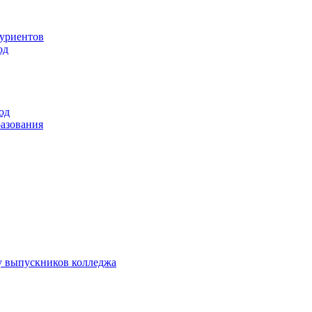
туриентов
од
од
разования
у выпускников колледжа