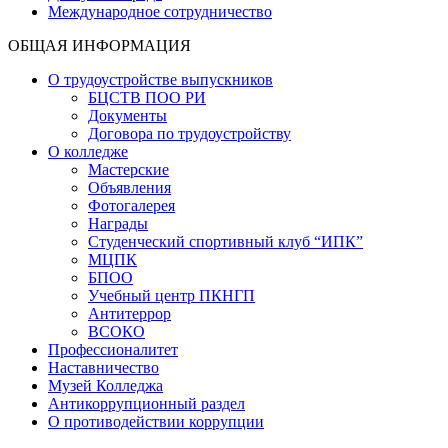
Международное сотрудничество
ОБЩАЯ ИНФОРМАЦИЯ
О трудоустройстве выпускников
БЦСТВ ПОО РИ
Документы
Договора по трудоустройству
О колледже
Мастерские
Объявления
Фотогалерея
Награды
Студенческий спортивный клуб “ИПК”
МЦПК
БПОО
Учебный центр ПКНГП
Антитеррор
ВСОКО
Профессионалитет
Наставничество
Музей Колледжа
Антикоррупционный раздел
О противодействии коррупции