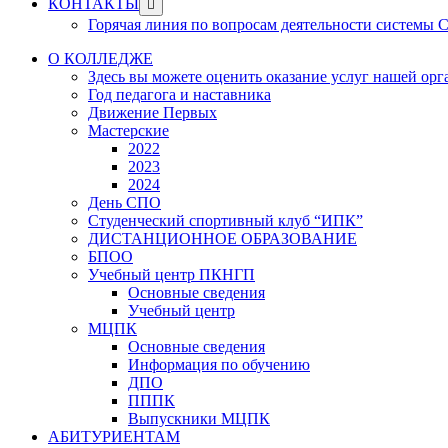
Show
КОНТАКТЫ
sub
Горячая линия по вопросам деятельности системы
menu
О КОЛЛЕДЖЕ
Здесь вы можете оценить оказание услуг нашей ор
Год педагога и наставника
Движение Первых
Мастерские
2022
2023
2024
День СПО
Студенческий спортивный клуб “ИПК”
ДИСТАНЦИОННОЕ ОБРАЗОВАНИЕ
БПОО
Учебный центр ПКНГП
Основные сведения
Учебный центр
МЦПК
Основные сведения
Информация по обучению
ДПО
ПППК
Выпускники МЦПК
АБИТУРИЕНТАМ