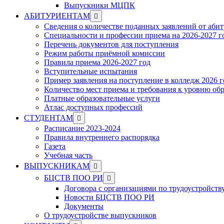
Выпускники МЦПК
Show
АБИТУРИЕНТАМ
sub
Сведения о количестве поданных заявлений от аби
menu
Специальности и профессии приема на 2026-2027 г
Перечень документов для поступления
Режим работы приёмной комиссии
Правила приема 2026-2027 год
Вступительные испытания
Пример заявления на поступление в колледж 2026 г
Количество мест приема и требования к уровню об
Платные образовательные услуги
Атлас доступных профессий
Show
СТУДЕНТАМ
sub
Расписание 2023-2024
menu
Правила внутреннего распорядка
Газета
Учебная часть
Show
ВЫПУСКНИКАМ
sub
Show
БЦСТВ ПОО РИ
menu
sub
Договора с организациями по трудоустройств
menu
Новости БЦСТВ ПОО РИ
Документы
О трудоустройстве выпускников