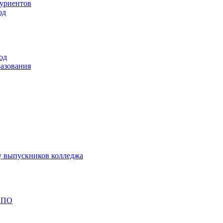
туриентов
од
од
разования
у выпускников колледжа
 СПО