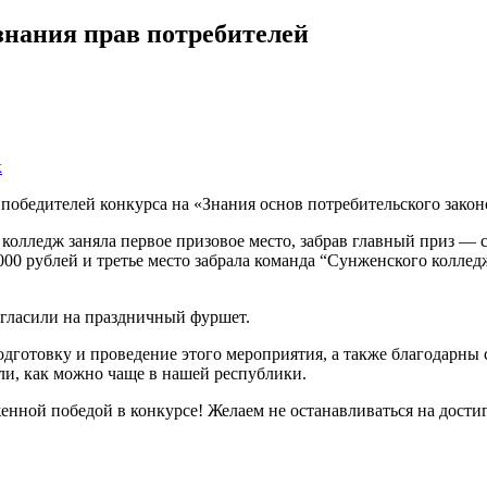
знания прав потребителей
к
обедителей конкурса на «Знания основ потребительского законо
лледж заняла первое призовое место, забрав главный приз — с
000 рублей и третье место забрала команда “Сунженского колле
игласили на праздничный фуршет.
одготовку и проведение этого мероприятия, а также благодарны 
и, как можно чаще в нашей республики.
енной победой в конкурсе! Желаем не останавливаться на дости