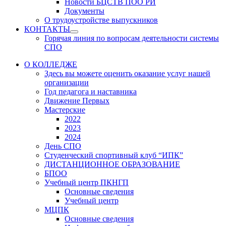
Новости БЦСТВ ПОО РИ
Документы
О трудоустройстве выпускников
КОНТАКТЫ
Show
Горячая линия по вопросам деятельности системы
sub
СПО
menu
О КОЛЛЕДЖЕ
Здесь вы можете оценить оказание услуг нашей
организации
Год педагога и наставника
Движение Первых
Мастерские
2022
2023
2024
День СПО
Студенческий спортивный клуб “ИПК”
ДИСТАНЦИОННОЕ ОБРАЗОВАНИЕ
БПОО
Учебный центр ПКНГП
Основные сведения
Учебный центр
МЦПК
Основные сведения