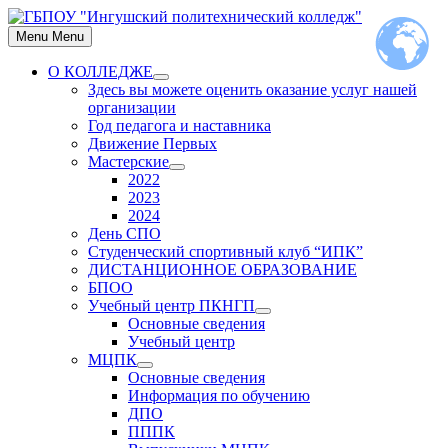
Skip
to
Menu
Menu
content
О КОЛЛЕДЖЕ
Show
Здесь вы можете оценить оказание услуг нашей
sub
организации
menu
Год педагога и наставника
Движение Первых
Мастерские
Show
2022
sub
2023
menu
2024
День СПО
Студенческий спортивный клуб “ИПК”
ДИСТАНЦИОННОЕ ОБРАЗОВАНИЕ
БПОО
Учебный центр ПКНГП
Show
Основные сведения
sub
Учебный центр
menu
МЦПК
Show
Основные сведения
sub
Информация по обучению
menu
ДПО
ПППК