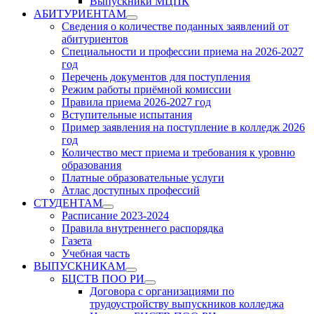
Выпускники МЦПК
АБИТУРИЕНТАМ
Show
Сведения о количестве поданных заявлений от
sub
абитуриентов
menu
Специальности и профессии приема на 2026-2027
год
Перечень документов для поступления
Режим работы приёмной комиссии
Правила приема 2026-2027 год
Вступительные испытания
Пример заявления на поступление в колледж 2026
год
Количество мест приема и требования к уровню
образования
Платные образовательные услуги
Атлас доступных профессий
СТУДЕНТАМ
Show
Расписание 2023-2024
sub
Правила внутреннего распорядка
menu
Газета
Учебная часть
ВЫПУСКНИКАМ
Show
БЦСТВ ПОО РИ
sub
Show
Договора с организациями по
menu
sub
трудоустройству выпускников колледжа
menu