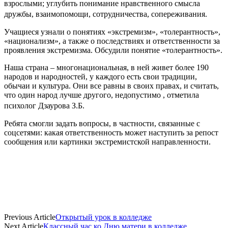
взрослыми; углубить понимание нравственного смысла
дружбы, взаимопомощи, сотрудничества, сопереживания.
Учащиеся узнали о понятиях «экстремизм», «толерантность»,
«национализм», а также о последствиях и ответственности за
проявления экстремизма. Обсудили понятие «толерантность».
Наша страна – многонациональная, в ней живет более 190
народов и народностей, у каждого есть свои традиции,
обычаи и культура. Они все равны в своих правах, и считать,
что один народ лучше другого, недопустимо , отметила
психолог Дзаурова З.Б.
Ребята смогли задать вопросы, в частности, связанные с
соцсетями: какая ответственность может наступить за репост
сообщения или картинки экстремистской направленности.
Previous Article
Открытый урок в колледже
Next Article
Классный час ко Дню матери в колледже