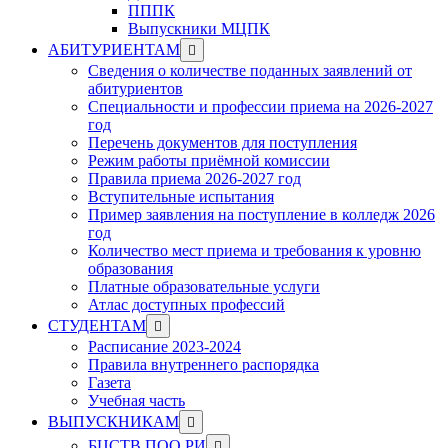
ПППК
Выпускники МЦПК
Show
АБИТУРИЕНТАМ
sub
Сведения о количестве поданных заявлений от
menu
абитуриентов
Специальности и профессии приема на 2026-2027
год
Перечень документов для поступления
Режим работы приёмной комиссии
Правила приема 2026-2027 год
Вступительные испытания
Пример заявления на поступление в колледж 2026
год
Количество мест приема и требования к уровню
образования
Платные образовательные услуги
Атлас доступных профессий
Show
СТУДЕНТАМ
sub
Расписание 2023-2024
menu
Правила внутреннего распорядка
Газета
Учебная часть
Show
ВЫПУСКНИКАМ
sub
Show
БЦСТВ ПОО РИ