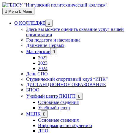
Skip
to
Menu
Menu
content
Show
О КОЛЛЕДЖЕ
sub
Здесь вы можете оценить оказание услуг нашей
menu
организации
Год педагога и наставника
Движение Первых
Show
Мастерские
sub
2022
menu
2023
2024
День СПО
Студенческий спортивный клуб “ИПК”
ДИСТАНЦИОННОЕ ОБРАЗОВАНИЕ
БПОО
Show
Учебный центр ПКНГП
sub
Основные сведения
menu
Учебный центр
Show
МЦПК
sub
Основные сведения
menu
Информация по обучению
ДПО