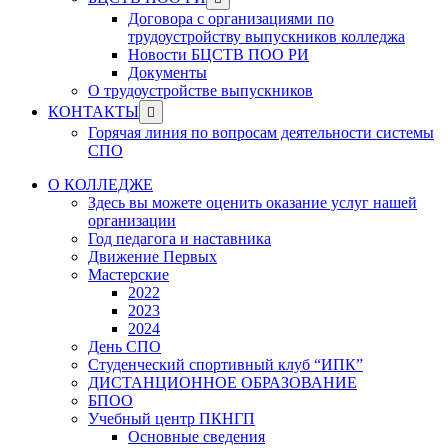
menu
sub
Договора с организациями по
menu
трудоустройству выпускников колледжа
Новости БЦСТВ ПОО РИ
Документы
О трудоустройстве выпускников
Show
КОНТАКТЫ
sub
Горячая линия по вопросам деятельности системы
menu
СПО
О КОЛЛЕДЖЕ
Здесь вы можете оценить оказание услуг нашей
организации
Год педагога и наставника
Движение Первых
Мастерские
2022
2023
2024
День СПО
Студенческий спортивный клуб “ИПК”
ДИСТАНЦИОННОЕ ОБРАЗОВАНИЕ
БПОО
Учебный центр ПКНГП
Основные сведения