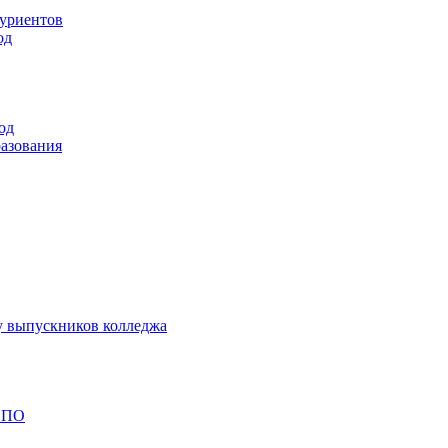
туриентов
од
од
разования
у выпускников колледжа
 СПО