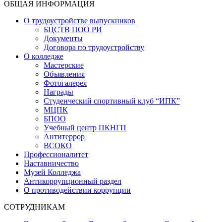
ОБЩАЯ ИНФОРМАЦИЯ
О трудоустройстве выпускников
БЦСТВ ПОО РИ
Документы
Договора по трудоустройству
О колледже
Мастерские
Объявления
Фотогалерея
Награды
Студенческий спортивный клуб “ИПК”
МЦПК
БПОО
Учебный центр ПКНГП
Антитеррор
ВСОКО
Профессионалитет
Наставничество
Музей Колледжа
Антикоррупционный раздел
О противодействии коррупции
СОТРУДНИКАМ