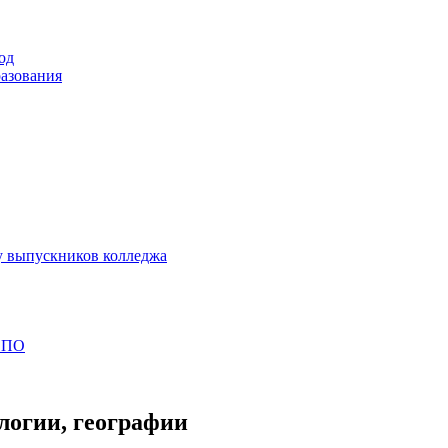
од
разования
у выпускников колледжа
 СПО
логии, географии