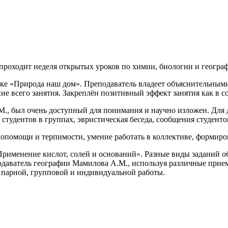
роходит неделя открытых уроков по химии, биологии и геогра
роке «Природа наш дом». Преподаватель владеет объяснительн
ие всего занятия. Закреплён позитивный эффект занятия как в с
М., был очень доступный для понимания и научно изложен. Дл
 студентов в группах, эвристическая беседа, сообщения студенто
мопомощи и терпимости, умение работать в коллективе, формиро
рименение кислот, солей и оснований». Разные виды заданий об
одаватель географии Мамилова А.М., используя различные прие
, парной, групповой и индивидуальной работы.