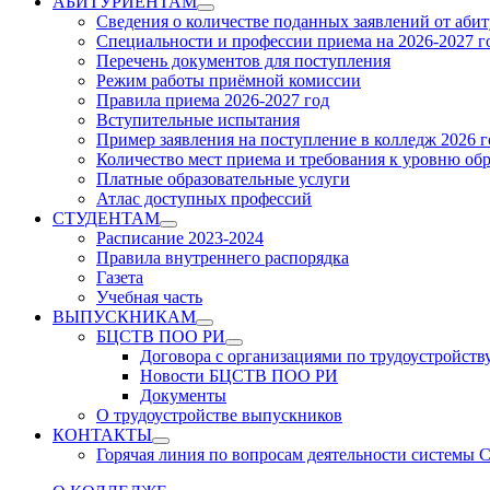
АБИТУРИЕНТАМ
Show
Сведения о количестве поданных заявлений от аби
sub
Специальности и профессии приема на 2026-2027 г
menu
Перечень документов для поступления
Режим работы приёмной комиссии
Правила приема 2026-2027 год
Вступительные испытания
Пример заявления на поступление в колледж 2026 г
Количество мест приема и требования к уровню об
Платные образовательные услуги
Атлас доступных профессий
СТУДЕНТАМ
Show
Расписание 2023-2024
sub
Правила внутреннего распорядка
menu
Газета
Учебная часть
ВЫПУСКНИКАМ
Show
БЦСТВ ПОО РИ
sub
Show
Договора с организациями по трудоустройств
menu
sub
Новости БЦСТВ ПОО РИ
menu
Документы
О трудоустройстве выпускников
КОНТАКТЫ
Show
Горячая линия по вопросам деятельности системы
sub
menu