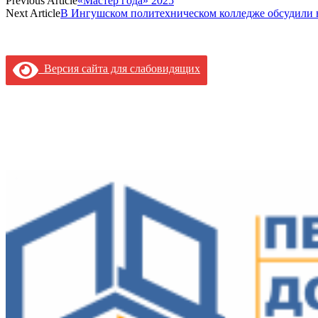
Previous Article
«Мастер года» 2025
Next Article
В Ингушском политехническом колледже обсудили 
Версия сайта для слабовидящих