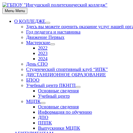
Skip
to
Menu
Menu
content
О КОЛЛЕДЖЕ
Show
Здесь вы можете оценить оказание услуг нашей ор
sub
Год педагога и наставника
menu
Движение Первых
Мастерские
Show
2022
sub
2023
menu
2024
День СПО
Студенческий спортивный клуб “ИПК”
ДИСТАНЦИОННОЕ ОБРАЗОВАНИЕ
БПОО
Учебный центр ПКНГП
Show
Основные сведения
sub
Учебный центр
menu
МЦПК
Show
Основные сведения
sub
Информация по обучению
menu
ДПО
ПППК
Выпускники МЦПК