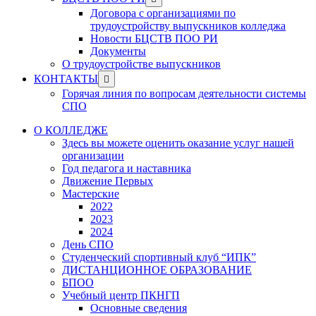
menu
sub
Договора с организациями по
menu
трудоустройству выпускников колледжа
Новости БЦСТВ ПОО РИ
Документы
О трудоустройстве выпускников
Show
КОНТАКТЫ
sub
Горячая линия по вопросам деятельности системы
menu
СПО
О КОЛЛЕДЖЕ
Здесь вы можете оценить оказание услуг нашей
организации
Год педагога и наставника
Движение Первых
Мастерские
2022
2023
2024
День СПО
Студенческий спортивный клуб “ИПК”
ДИСТАНЦИОННОЕ ОБРАЗОВАНИЕ
БПОО
Учебный центр ПКНГП
Основные сведения