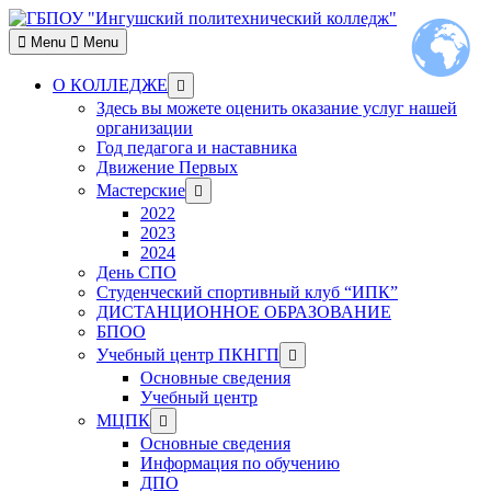
Skip
to
Menu
Menu
content
Show
О КОЛЛЕДЖЕ
sub
Здесь вы можете оценить оказание услуг нашей
menu
организации
Год педагога и наставника
Движение Первых
Show
Мастерские
sub
2022
menu
2023
2024
День СПО
Студенческий спортивный клуб “ИПК”
ДИСТАНЦИОННОЕ ОБРАЗОВАНИЕ
БПОО
Show
Учебный центр ПКНГП
sub
Основные сведения
menu
Учебный центр
Show
МЦПК
sub
Основные сведения
menu
Информация по обучению
ДПО