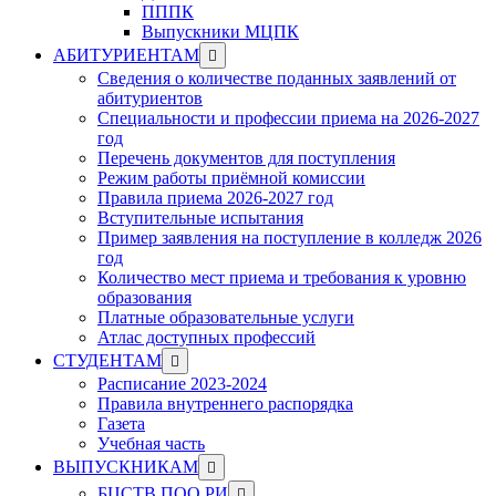
ПППК
Выпускники МЦПК
Show
АБИТУРИЕНТАМ
sub
Сведения о количестве поданных заявлений от
menu
абитуриентов
Специальности и профессии приема на 2026-2027
год
Перечень документов для поступления
Режим работы приёмной комиссии
Правила приема 2026-2027 год
Вступительные испытания
Пример заявления на поступление в колледж 2026
год
Количество мест приема и требования к уровню
образования
Платные образовательные услуги
Атлас доступных профессий
Show
СТУДЕНТАМ
sub
Расписание 2023-2024
menu
Правила внутреннего распорядка
Газета
Учебная часть
Show
ВЫПУСКНИКАМ
sub
Show
БЦСТВ ПОО РИ