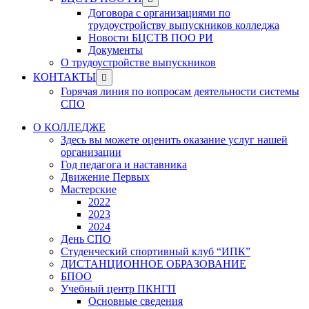
menu
sub
Договора с организациями по
menu
трудоустройству выпускников колледжа
Новости БЦСТВ ПОО РИ
Документы
О трудоустройстве выпускников
Show
КОНТАКТЫ
sub
Горячая линия по вопросам деятельности системы
menu
СПО
О КОЛЛЕДЖЕ
Здесь вы можете оценить оказание услуг нашей
организации
Год педагога и наставника
Движение Первых
Мастерские
2022
2023
2024
День СПО
Студенческий спортивный клуб “ИПК”
ДИСТАНЦИОННОЕ ОБРАЗОВАНИЕ
БПОО
Учебный центр ПКНГП
Основные сведения