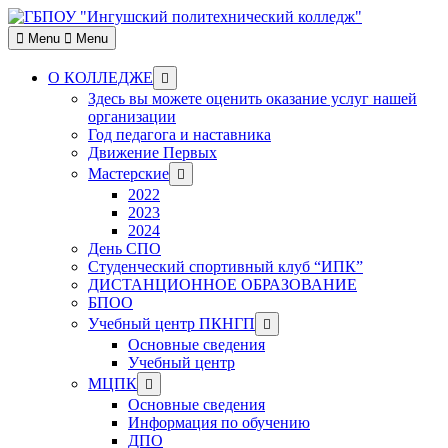
Skip
to
Menu
Menu
content
Show
О КОЛЛЕДЖЕ
sub
Здесь вы можете оценить оказание услуг нашей
menu
организации
Год педагога и наставника
Движение Первых
Show
Мастерские
sub
2022
menu
2023
2024
День СПО
Студенческий спортивный клуб “ИПК”
ДИСТАНЦИОННОЕ ОБРАЗОВАНИЕ
БПОО
Show
Учебный центр ПКНГП
sub
Основные сведения
menu
Учебный центр
Show
МЦПК
sub
Основные сведения
menu
Информация по обучению
ДПО