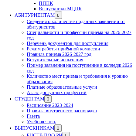
ПППК
Выпускники МЦПК
Show
АБИТУРИЕНТАМ
sub
Сведения о количестве поданных заявлений от
menu
абитуриентов
Специальности и профессии приема на 2026-2027
год
Перечень документов для поступления
Режим работы приёмной комиссии
Правила приема 2026-2027 год
Вступительные испытания
Пример заявления на поступление в колледж 2026
год
Количество мест приема и требования к уровню
образования
Платные образовательные услуги
Атлас доступных профессий
Show
СТУДЕНТАМ
sub
Расписание 2023-2024
menu
Правила внутреннего распорядка
Газета
Учебная часть
Show
ВЫПУСКНИКАМ
sub
Show
БЦСТВ ПОО РИ