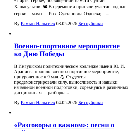
«Парты Героя», посвящённой памяти Султан
Хашагульгов. 🕊 В церемонии приняли участие родные
героя:— мама — Роза Султановна Оздоева;—...
By
Рамзан Нальгиев
08.05.2026
Без рубрики
Военно-спортивное мероприятие
ко Дню Победы
В Ингушском политехническом колледже имени Ю. И.
Арапиева прошло военно-спортивное мероприятие,
приуроченное к 9 мая. 💪 Студенты
продемонстрировали силу, выносливость и навыки
начальной военной подготовки, соревнуясь в различных
дисциплинах:— разборка...
By
Рамзан Нальгиев
04.05.2026
Без рубрики
«Разговоры о важном»: песни о