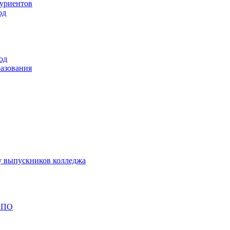
туриентов
од
од
разования
у выпускников колледжа
 СПО