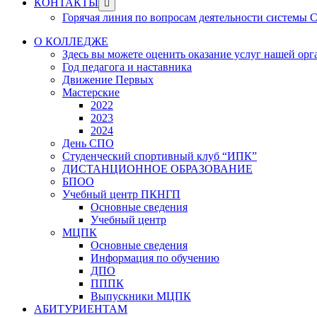
Show
КОНТАКТЫ
sub
Горячая линия по вопросам деятельности системы
menu
О КОЛЛЕДЖЕ
Здесь вы можете оценить оказание услуг нашей ор
Год педагога и наставника
Движение Первых
Мастерские
2022
2023
2024
День СПО
Студенческий спортивный клуб “ИПК”
ДИСТАНЦИОННОЕ ОБРАЗОВАНИЕ
БПОО
Учебный центр ПКНГП
Основные сведения
Учебный центр
МЦПК
Основные сведения
Информация по обучению
ДПО
ПППК
Выпускники МЦПК
АБИТУРИЕНТАМ