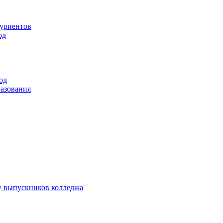
туриентов
од
од
разования
у выпускников колледжа