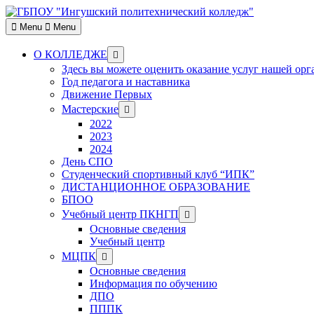
Skip
to
Menu
Menu
content
Show
О КОЛЛЕДЖЕ
sub
Здесь вы можете оценить оказание услуг нашей ор
menu
Год педагога и наставника
Движение Первых
Show
Мастерские
sub
2022
menu
2023
2024
День СПО
Студенческий спортивный клуб “ИПК”
ДИСТАНЦИОННОЕ ОБРАЗОВАНИЕ
БПОО
Show
Учебный центр ПКНГП
sub
Основные сведения
menu
Учебный центр
Show
МЦПК
sub
Основные сведения
menu
Информация по обучению
ДПО
ПППК