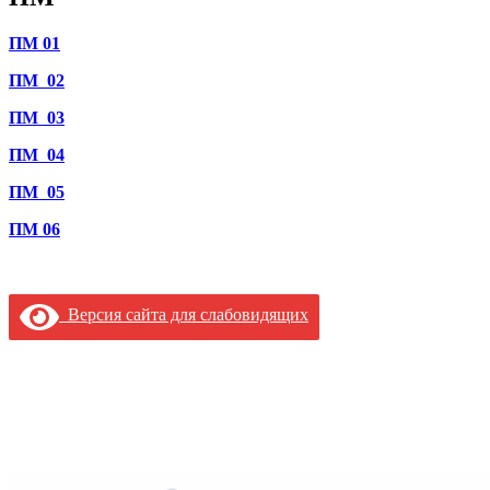
ПМ 01
ПМ 02
ПМ 03
ПМ 04
ПМ 05
ПМ 06
Версия сайта для слабовидящих