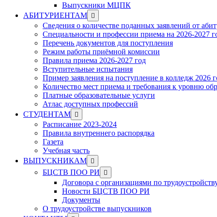
Выпускники МЦПК
Show
АБИТУРИЕНТАМ
sub
Сведения о количестве поданных заявлений от аби
menu
Специальности и профессии приема на 2026-2027 г
Перечень документов для поступления
Режим работы приёмной комиссии
Правила приема 2026-2027 год
Вступительные испытания
Пример заявления на поступление в колледж 2026 г
Количество мест приема и требования к уровню об
Платные образовательные услуги
Атлас доступных профессий
Show
СТУДЕНТАМ
sub
Расписание 2023-2024
menu
Правила внутреннего распорядка
Газета
Учебная часть
Show
ВЫПУСКНИКАМ
sub
Show
БЦСТВ ПОО РИ
menu
sub
Договора с организациями по трудоустройств
menu
Новости БЦСТВ ПОО РИ
Документы
О трудоустройстве выпускников