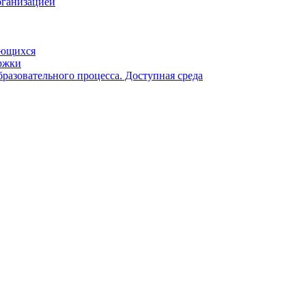
рганизацией
ающихся
ржки
разовательного процесса. Доступная среда